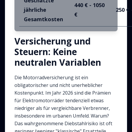
Geschätzte
440 € - 1050
jährliche
250 € 
€
Gesamtkosten
Versicherung und
Steuern: Keine
neutralen Variablen
Die Motorradversicherung ist ein
obligatorischer und nicht unerheblicher
Kostenpunkt. Im Jahr 2026 sind die Prämien
für Elektromotorräder tendenziell etwas
niedriger als für vergleichbare Verbrenner,
insbesondere im urbanen Umfeld. Warum?
Das wahrgenommene Diebstahlrisiko ist oft
geringer (weniger "klassische" Ersatzteile,