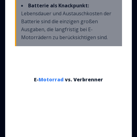
Batterie als Knackpunkt:
Lebensdauer und Austauschkosten der
Batterie sind die einzigen großen
Ausgaben, die langfristig bei E-
Motorrädern zu berücksichtigen sind.
E-
Motorrad
vs. Verbrenner
Die WAHREN
Alltagskosten