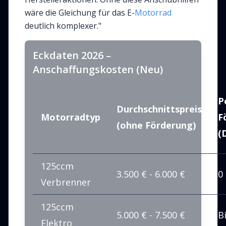
wäre die Gleichung für das E-
Motorrad
deutlich komplexer."
Eckdaten 2026 –
Anschaffungskosten (Neu)
P
Durchschnittspreis
Motorradtyp
F
(ohne Förderung)
(
125ccm
3.500 € - 6.000 €
0
Verbrenner
125ccm
5.000 € - 7.500 €
B
Elektro