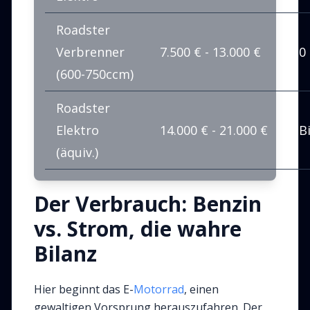
Roadster
Verbrenner
7.500 € - 13.000 €
0
(600-750ccm)
Roadster
Elektro
14.000 € - 21.000 €
B
(äquiv.)
Der Verbrauch: Benzin
vs. Strom, die wahre
Bilanz
Hier beginnt das E-
Motorrad
, einen
gewaltigen Vorsprung herauszufahren. Der