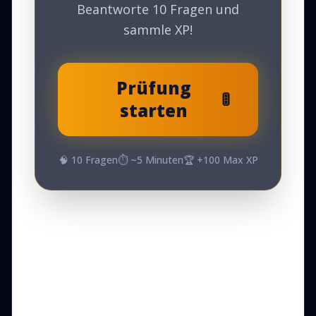
Beantworte 10 Fragen und
sammle XP!
Prüfung
🚦
starten
🧠
10
Fragen
⏱️ ~
5
Minuten
🏆 +
100
Max XP