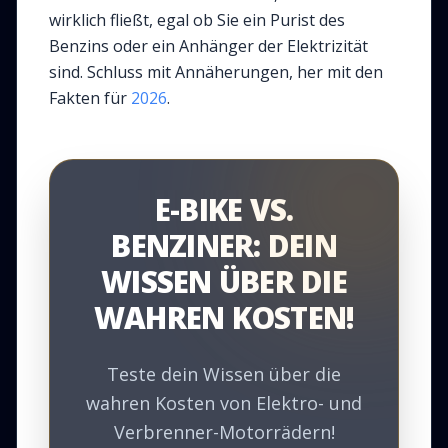
wirklich fließt, egal ob Sie ein Purist des
Benzins oder ein Anhänger der Elektrizität
sind. Schluss mit Annäherungen, her mit den
Fakten für
2026
.
E-BIKE VS.
BENZINER: DEIN
WISSEN ÜBER DIE
WAHREN KOSTEN!
Teste dein Wissen über die
wahren Kosten von Elektro- und
Verbrenner-Motorrädern!