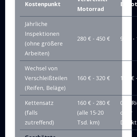
Kostenpunkt
E-Mot
Motorrad
Jährliche
Inspektionen
280 € - 450 €
90 € -
(ohne größere
Arbeiten)
Wechsel von
Verschleißteilen
160 € - 320 €
160 € 
(Reifen, Beläge)
Kettensatz
160 € - 280 €
0 € (
(falls
(alle 15-20
oder
zutreffend)
Tsd. km)
Direkt