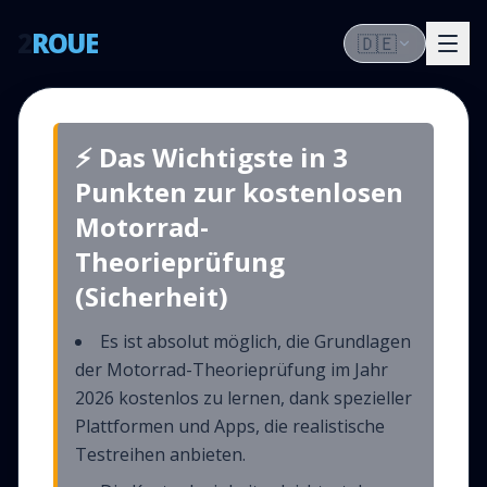
2
ROUE
🇩🇪
⚡ Das Wichtigste in 3
Punkten zur kostenlosen
Motorrad-
Theorieprüfung
(Sicherheit)
Es ist absolut möglich, die Grundlagen
der Motorrad-Theorieprüfung im Jahr
2026 kostenlos zu lernen, dank spezieller
Plattformen und Apps, die realistische
Testreihen anbieten.