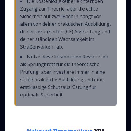
Die Kostenlosigkeit erleichtert den
Zugang zur Theorie, aber die echte
Sicherheit auf zwei Rädern hängt vor
allem von deiner praktischen Ausbildung,
deiner zertifizierten (CE) Ausrüstung und
deiner ständigen Wachsamkeit im
Straßenverkehr ab.
Nutze diese kostenlosen Ressourcen
als Sprungbrett für die theoretische
Prüfung, aber investiere immer in eine
solide praktische Ausbildung und eine
erstklassige Schutzausrüstung für
optimale Sicherheit.
Motorrad-Theorieprüfung
2026