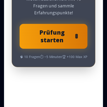
Fragen und sammle
Erfahrungspunkte!
Prüfung
🚦
starten
🧠
10
Fragen
⏱️ ~
5
Minuten
🏆 +
100
Max XP