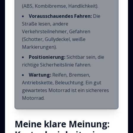
(ABS, Kombibremse, Handlichkeit).
Vorausschauendes Fahren:
Die
Straße lesen, andere
Verkehrsteilnehmer, Gefahren
(Schotter, Gullydeckel, weiße
Markierungen).
Positionierung:
Sichtbar sein, die
richtige Sicherheitslinie fahren.
Wartung:
Reifen, Bremsen,
Antriebskette, Beleuchtung. Ein gut
gewartetes Motorrad ist ein sichereres
Motorrad.
Meine klare Meinung: