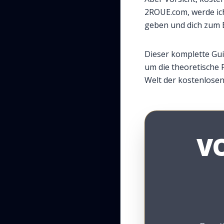
2ROUE.com, werde ich 
geben und dich zum 
Dieser komplette Gui
um die theoretische
Welt der kostenlose
V