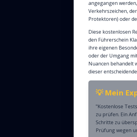
angegangen werden, 
Verkehrszeichen, de
Protektoren) oder de
Diese kostenlosen Re
den Führerschein Kla
ihre eigenen Besonde
oder der Umgang mi
Nuancen behandelt wer
dieser entscheidend
💡 Mein Ex
"Kostenlose Tests
zu prüfen. Ein Anf
Schritte zu übers
Prüfung wegen un