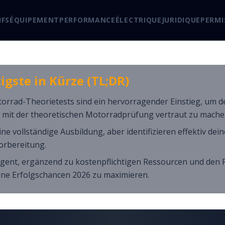
FS
ÉQUIPEMENT
PERFORMANCE
ÉLECTRIQUE
JURIDIQUE
PERM
igste in Kürze (TL;DR)
orrad-Theorietests sind ein hervorragender Einstieg, um d
 mit der theoretischen Motorradprüfung vertraut zu mache
ine vollständige Ausbildung, aber identifizieren effektiv de
Vorbereitung.
ligent, ergänzend zu kostenpflichtigen Ressourcen und den 
ine Erfolgschancen 2026 zu maximieren.