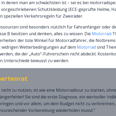
in denen man am schwächsten ist – sei es bei motorradspez
r vorgeschriebenen Schutzkleidung (ECE-geprüfte Helme, H
n speziellen Verkehrsregeln für Zweiräder.
ssourcen sind besonders nützlich für Fahranfänger oder die
sse B besitzen und denken, alles zu wissen. Die
Motorrad
-T
rheiten: der tote Winkel für Motorradfahrer, die Notbremsun
t widrigen Wetterbedingungen auf dem
Motorrad
sind Theme
den, die der „Auto“-Führerschein nicht abdeckt. Kostenlos z
en Unterschiede bewusst zu werden.
pertenrat
 nicht zu nutzen, ist wie eine Motorradtour zu starten, ohn
ängerfehler! Sie sind die erste Diagnose, ein wertvoller Ind
pringen und vor allem, um dein Budget nicht zu verbrennen,
zureichender Vorbereitung wiederholen musst."