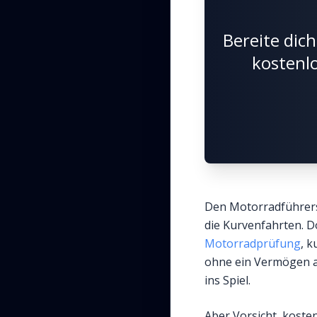
Bereite dic
kostenl
Den Motorradführersc
die Kurvenfahrten. Do
Motorradprüfung
, k
ohne ein Vermögen a
ins Spiel.
Aber Vorsicht, koste