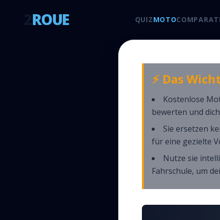
2
ROUE
QUIZ
MOTO
COMPARATI
⚡ Das Wicht
Kostenlose Mot
bewerten und dich
Sie ersetzen ke
für eine gezielte 
Nutze sie intel
Fahrschule, um de