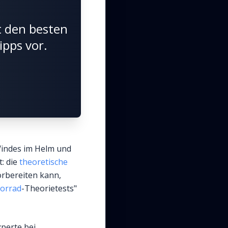
t den besten
pps vor.
Windes im Helm und
t: die
theoretische
vorbereiten kann,
orrad
-Theorietests"
xperte bei