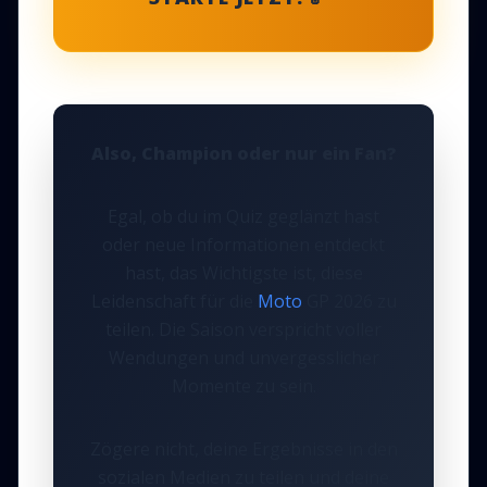
Also, Champion oder nur ein Fan?
Egal, ob du im Quiz geglänzt hast
oder neue Informationen entdeckt
hast, das Wichtigste ist, diese
Leidenschaft für die
Moto
GP 2026 zu
teilen. Die Saison verspricht voller
Wendungen und unvergesslicher
Momente zu sein.
Zögere nicht, deine Ergebnisse in den
sozialen Medien zu teilen und deine