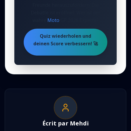
Freunde herauszufordern. Die
Debatte ist eröffnet: Wer ist der
wahre
Moto
GP 2026 Experte?
Quiz wiederholen und
deinen Score verbessern! 🚀
Écrit par
Mehdi