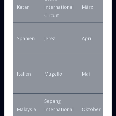
N
Katar
International
März
S
Circuit
E
Spanien
Jerez
April
A
s
S
G
Italien
Mugello
Mai
t
K
Sepang
H
Malaysia
International
Oktober
F