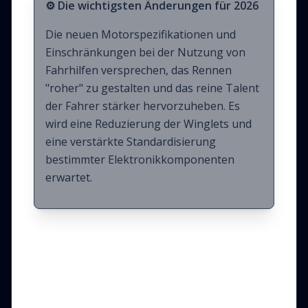
⚙️ Die wichtigsten Änderungen für 2026
Die neuen Motorspezifikationen und
Einschränkungen bei der Nutzung von
Fahrhilfen versprechen, das Rennen
"roher" zu gestalten und das reine Talent
der Fahrer stärker hervorzuheben. Es
wird eine Reduzierung der Winglets und
eine verstärkte Standardisierung
bestimmter Elektronikkomponenten
erwartet.