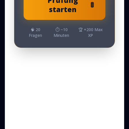
Prüfung
🚦
starten
🧠
20
⏱️ ~
10
🏆 +
200
Max
Fragen
Minuten
XP