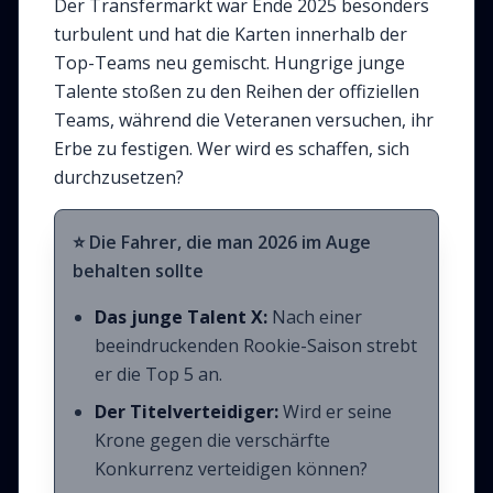
Der Transfermarkt war Ende 2025 besonders
turbulent und hat die Karten innerhalb der
Top-Teams neu gemischt. Hungrige junge
Talente stoßen zu den Reihen der offiziellen
Teams, während die Veteranen versuchen, ihr
Erbe zu festigen. Wer wird es schaffen, sich
durchzusetzen?
⭐ Die Fahrer, die man 2026 im Auge
behalten sollte
Das junge Talent X:
Nach einer
beeindruckenden Rookie-Saison strebt
er die Top 5 an.
Der Titelverteidiger:
Wird er seine
Krone gegen die verschärfte
Konkurrenz verteidigen können?