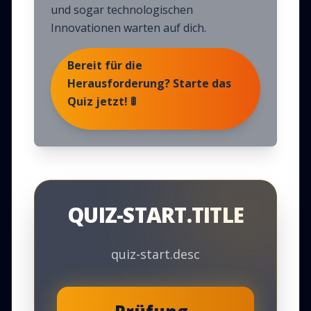
und sogar technologischen
Innovationen warten auf dich.
Bereit für die
Herausforderung? Starte das
Quiz jetzt! 🚦
QUIZ-START.TITLE
quiz-start.desc