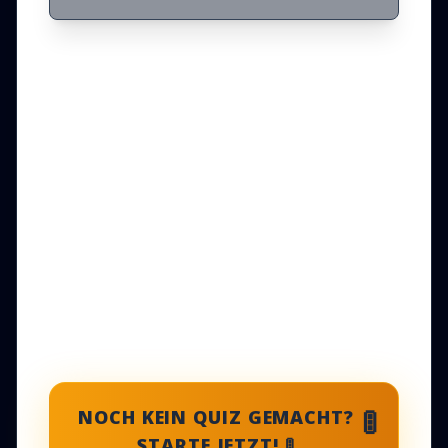
🚦
NOCH KEIN QUIZ GEMACHT?
STARTE JETZT! 🚦