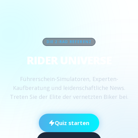
DIE 2-RAD REFERENZ
RIDER UNIVERSE
Führerschein-Simulatoren, Experten-
Kaufberatung und leidenschaftliche News.
Treten Sie der Elite der vernetzten Biker bei.
Quiz starten