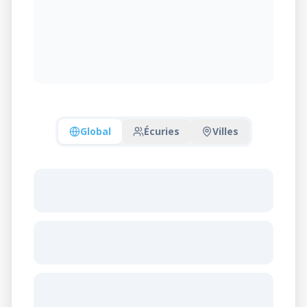
Global
Écuries
Villes