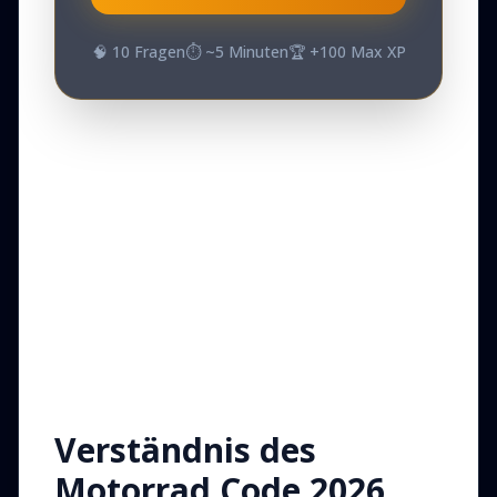
🧠
10
Fragen
⏱️ ~
5
Minuten
🏆 +
100
Max XP
Verständnis des
Motorrad Code 2026