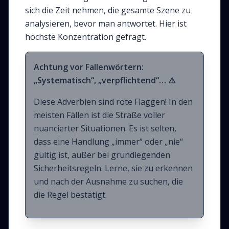
sich die Zeit nehmen, die gesamte Szene zu
analysieren, bevor man antwortet. Hier ist
höchste Konzentration gefragt.
Achtung vor Fallenwörtern:
„Systematisch“, „verpflichtend“… ⚠️
Diese Adverbien sind rote Flaggen! In den
meisten Fällen ist die Straße voller
nuancierter Situationen. Es ist selten,
dass eine Handlung „immer“ oder „nie“
gültig ist, außer bei grundlegenden
Sicherheitsregeln. Lerne, sie zu erkennen
und nach der Ausnahme zu suchen, die
die Regel bestätigt.