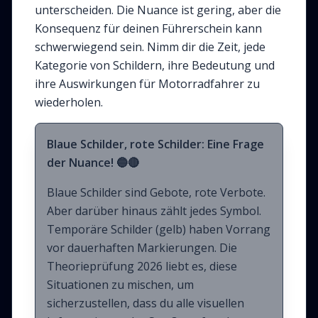
unterscheiden. Die Nuance ist gering, aber die
Konsequenz für deinen Führerschein kann
schwerwiegend sein. Nimm dir die Zeit, jede
Kategorie von Schildern, ihre Bedeutung und
ihre Auswirkungen für Motorradfahrer zu
wiederholen.
Blaue Schilder, rote Schilder: Eine Frage
der Nuance! 🔵🔴
Blaue Schilder sind Gebote, rote Verbote.
Aber darüber hinaus zählt jedes Symbol.
Temporäre Schilder (gelb) haben Vorrang
vor dauerhaften Markierungen. Die
Theorieprüfung 2026 liebt es, diese
Situationen zu mischen, um
sicherzustellen, dass du alle visuellen