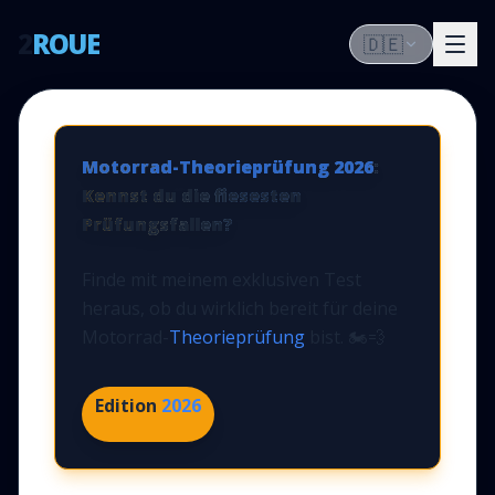
2
ROUE
🇩🇪
Motorrad-Theorieprüfung
2026
:
Kennst du die fiesesten
Prüfungsfallen?
Finde mit meinem exklusiven Test
heraus, ob du wirklich bereit für deine
Motorrad-
Theorieprüfung
bist. 🏍️💨
Edition
2026