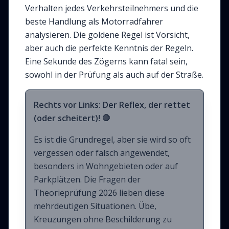
Verhalten jedes Verkehrsteilnehmers und die
beste Handlung als Motorradfahrer
analysieren. Die goldene Regel ist Vorsicht,
aber auch die perfekte Kenntnis der Regeln.
Eine Sekunde des Zögerns kann fatal sein,
sowohl in der Prüfung als auch auf der Straße.
Rechts vor Links: Der Reflex, der rettet
(oder scheitert)! 🛑
Es ist die Grundregel, aber sie wird so oft
vergessen oder falsch angewendet,
besonders in Wohngebieten oder auf
Parkplätzen. Die Fragen der
Theorieprüfung 2026 lieben diese
mehrdeutigen Situationen. Übe,
Kreuzungen ohne Beschilderung zu