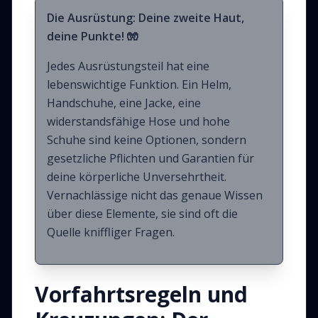
Die Ausrüstung: Deine zweite Haut,
deine Punkte! 🧤
Jedes Ausrüstungsteil hat eine
lebenswichtige Funktion. Ein Helm,
Handschuhe, eine Jacke, eine
widerstandsfähige Hose und hohe
Schuhe sind keine Optionen, sondern
gesetzliche Pflichten und Garantien für
deine körperliche Unversehrtheit.
Vernachlässige nicht das genaue Wissen
über diese Elemente, sie sind oft die
Quelle kniffliger Fragen.
Vorfahrtsregeln und