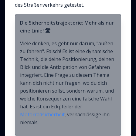
des Straßenverkehrs getestet.
Die Sicherheitstrajektorie: Mehr als nur
eine Linie! 🛣️
Viele denken, es geht nur darum, "außen
zu fahren". Falsch! Es ist eine dynamische
Technik, die deine Positionierung, deinen
Blick und die Antizipation von Gefahren
integriert. Eine Frage zu diesem Thema
kann dich nicht nur fragen, wo du dich
positionieren sollst, sondern warum, und
welche Konsequenzen eine falsche Wahl
hat. Es ist ein Eckpfeiler der
Motorradsicherheit
, vernachlässige ihn
niemals.