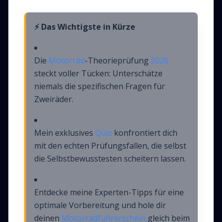
⚡ Das Wichtigste in Kürze
Die
Motorrad
-Theorieprüfung
2026
steckt voller Tücken: Unterschätze
niemals die spezifischen Fragen für
Zweiräder.
Mein exklusives
Quiz
konfrontiert dich
mit den echten Prüfungsfallen, die selbst
die Selbstbewusstesten scheitern lassen.
Entdecke meine Experten-Tipps für eine
optimale Vorbereitung und hole dir
deinen
Motorradführerschein
gleich beim