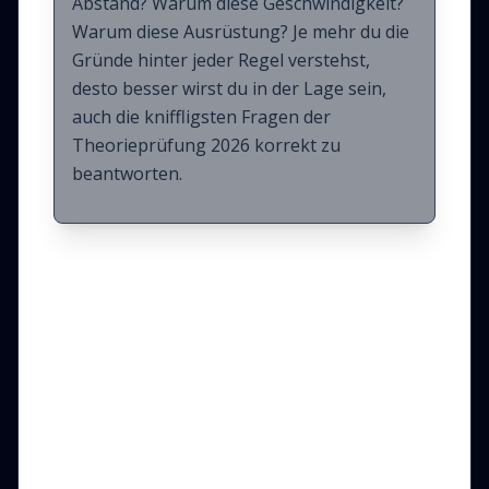
Abstand? Warum diese Geschwindigkeit?
Warum diese Ausrüstung? Je mehr du die
Gründe hinter jeder Regel verstehst,
desto besser wirst du in der Lage sein,
auch die kniffligsten Fragen der
Theorieprüfung 2026 korrekt zu
beantworten.