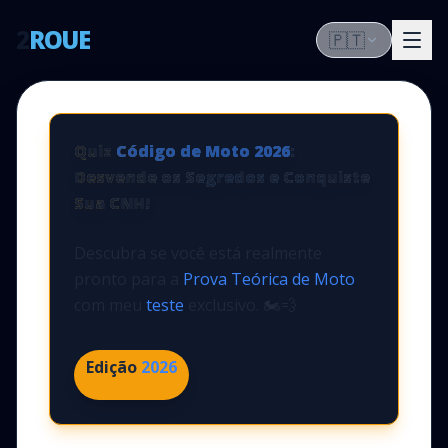
2
ROUE
🇵🇹
Quiz
Código de Moto
2026
:
Desvende os Segredos e Conquiste
Sua CNH!
Descubra se você está realmente
pronto para a
Prova Teórica de Moto
com meu
teste
exclusivo. 🏍️💨
Edição
2026