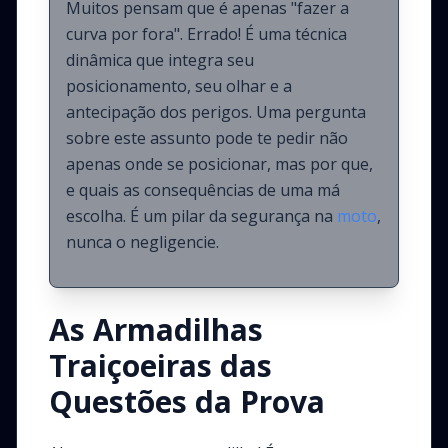
Muitos pensam que é apenas "fazer a
curva por fora". Errado! É uma técnica
dinâmica que integra seu
posicionamento, seu olhar e a
antecipação dos perigos. Uma pergunta
sobre este assunto pode te pedir não
apenas onde se posicionar, mas por que,
e quais as consequências de uma má
escolha. É um pilar da segurança na
moto
,
nunca o negligencie.
As Armadilhas
Traiçoeiras das
Questões da Prova