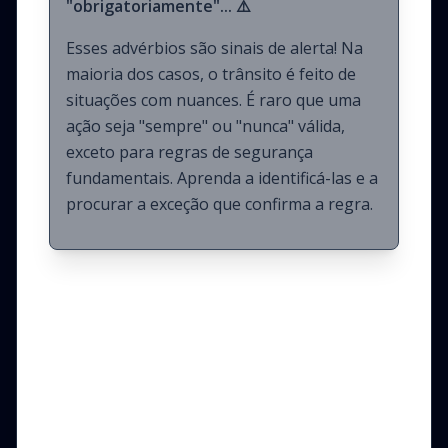
"obrigatoriamente"... ⚠️
Esses advérbios são sinais de alerta! Na
maioria dos casos, o trânsito é feito de
situações com nuances. É raro que uma
ação seja "sempre" ou "nunca" válida,
exceto para regras de segurança
fundamentais. Aprenda a identificá-las e a
procurar a exceção que confirma a regra.