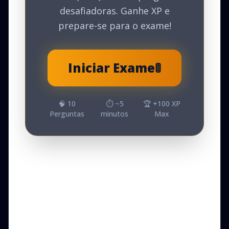
desafiadoras. Ganhe XP e
prepare-se para o exame!
Iniciar Exame
🚦
🧠
10
⏱️ ~
5
🏆 +
100
XP
Perguntas
minutos
Max