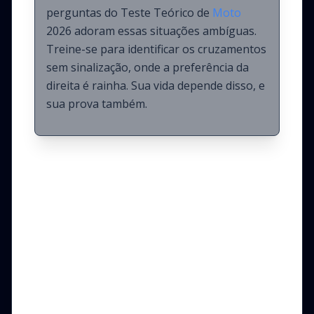
perguntas do Teste Teórico de
Moto
2026 adoram essas situações ambíguas.
Treine-se para identificar os cruzamentos
sem sinalização, onde a preferência da
direita é rainha. Sua vida depende disso, e
sua prova também.