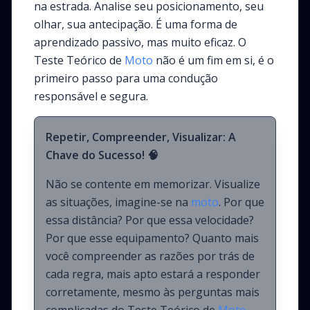
na estrada. Analise seu posicionamento, seu
olhar, sua antecipação. É uma forma de
aprendizado passivo, mas muito eficaz. O
Teste Teórico de
Moto
não é um fim em si, é o
primeiro passo para uma condução
responsável e segura.
Repetir, Compreender, Visualizar: A
Chave do Sucesso! 🧠
Não se contente em memorizar. Visualize
as situações, imagine-se na
moto
. Por que
essa distância? Por que essa velocidade?
Por que esse equipamento? Quanto mais
você compreender as razões por trás de
cada regra, mais apto estará a responder
corretamente, mesmo às perguntas mais