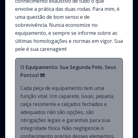
conhecimento exaustivo de tudo o que
envolve a prática das duas rodas. Para mim, é
uma questão de bom senso e de
sobrevivência. Nunca economize no
equipamento, e sempre se informe sobre as
últimas homologações e normas em vigor. Sua
pele é sua carenagem!
O Equipamento: Sua Segunda Pele, Seus
Pontos! 🧤
Cada peça de equipamento tem uma
função vital. Um capacete, luvas, jaqueta,
calça resistente e calçados fechados e
adequados não são opções, são
obrigações legais e garantias para sua
integridade física. Não negligencie o
conhecimento preciso desses elementos,