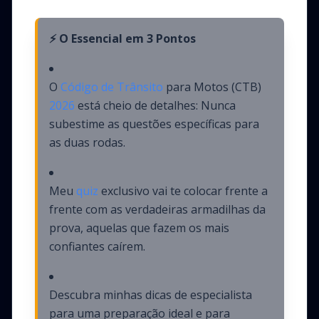
⚡ O Essencial em 3 Pontos
O
Código de Trânsito
para Motos (CTB)
2026
está cheio de detalhes: Nunca
subestime as questões específicas para
as duas rodas.
Meu
quiz
exclusivo vai te colocar frente a
frente com as verdadeiras armadilhas da
prova, aquelas que fazem os mais
confiantes caírem.
Descubra minhas dicas de especialista
para uma preparação ideal e para