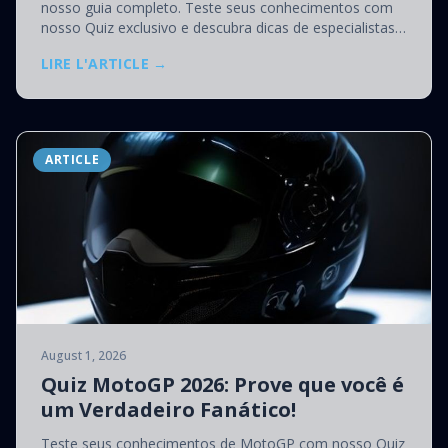
nosso guia completo. Teste seus conhecimentos com
nosso Quiz exclusivo e descubra dicas de especialistas
para ser aprovado no seu exame!
LIRE L'ARTICLE →
ARTICLE
August 1, 2026
Quiz MotoGP 2026: Prove que você é
um Verdadeiro Fanático!
Teste seus conhecimentos de MotoGP com nosso Quiz