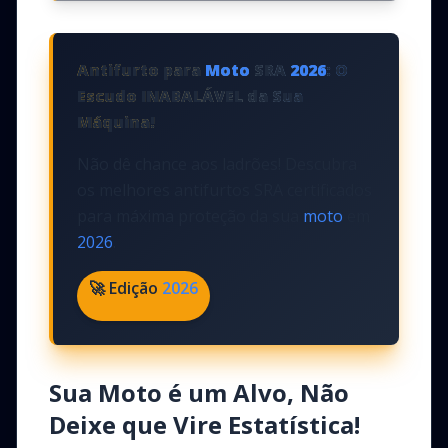
Antifurto para
Moto
SRA
2026
: O
Escudo INABALÁVEL da Sua
Máquina!
Não dê chance aos ladrões! Descubra
os melhores antifurtos SRA certificados
para máxima proteção da sua
moto
em
2026
.
🚀 Edição
2026
Sua Moto é um Alvo, Não
Deixe que Vire Estatística!