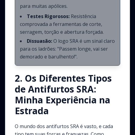
para muitas apólices.
Testes Rigorosos:
Resistência
comprovada a ferramentas de corte,
serragem, torção e abertura forçada.
Dissuasão:
O logo SRA é um sinal claro
para os ladrões: "Passem longe, vai ser
demorado e barulhento!".
2. Os Diferentes Tipos
de Antifurtos SRA:
Minha Experiência na
Estrada
O mundo dos antifurtos SRA é vasto, e cada
tipo tem suas forças e fraquezas. Como