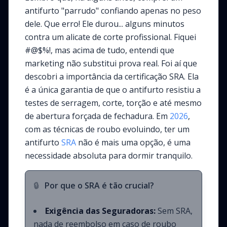
antifurto "parrudo" confiando apenas no peso
dele. Que erro! Ele durou... alguns minutos
contra um alicate de corte profissional. Fiquei
#@$%!, mas acima de tudo, entendi que
marketing não substitui prova real. Foi aí que
descobri a importância da certificação SRA. Ela
é a única garantia de que o antifurto resistiu a
testes de serragem, corte, torção e até mesmo
de abertura forçada de fechadura. Em
2026
,
com as técnicas de roubo evoluindo, ter um
antifurto
SRA
não é mais uma opção, é uma
necessidade absoluta para dormir tranquilo.
🔒
Por que o SRA é tão crucial?
Exigência das Seguradoras:
Sem SRA,
nada de reembolso em caso de roubo