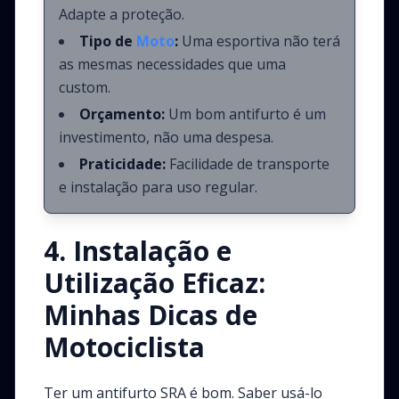
Adapte a proteção.
Tipo de
Moto
:
Uma esportiva não terá
as mesmas necessidades que uma
custom.
Orçamento:
Um bom antifurto é um
investimento, não uma despesa.
Praticidade:
Facilidade de transporte
e instalação para uso regular.
4. Instalação e
Utilização Eficaz:
Minhas Dicas de
Motociclista
Ter um antifurto SRA é bom. Saber usá-lo