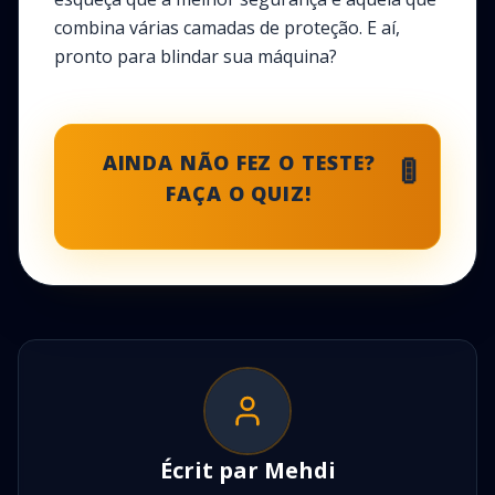
combina várias camadas de proteção. E aí,
pronto para blindar sua máquina?
🚦
AINDA NÃO FEZ O TESTE?
FAÇA O QUIZ!
Écrit par
Mehdi