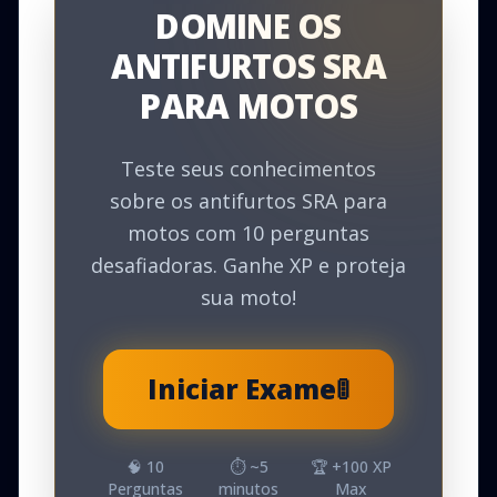
DOMINE OS
ANTIFURTOS SRA
PARA MOTOS
Teste seus conhecimentos
sobre os antifurtos SRA para
motos com 10 perguntas
desafiadoras. Ganhe XP e proteja
sua moto!
Iniciar Exame
🚦
🧠
10
⏱️ ~
5
🏆 +
100
XP
Perguntas
minutos
Max