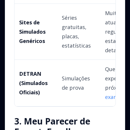
Muitas sér
Séries
Sites de
atualizaç
gratuitas,
Simulados
regulares
placas,
Genéricos
estatístic
estatísticas
detalhada
Questões o
DETRAN
Simulações
experiênc
(Simulados
de prova
próxima 
Oficiais)
exame
rea
3. Meu Parecer de