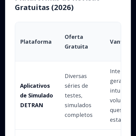
Gratuitas (2026)
Oferta
Plataforma
Vantage
Gratuita
Interface
Diversas
geralmen
Aplicativos
séries de
intuitiva,
de Simulado
testes,
volume d
DETRAN
simulados
questões,
completos
estatístic