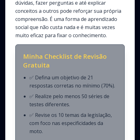
dúvidas, fazer perguntas e até explicar
conceitos a outros pode reforçar sua própria
compreensão. É uma forma de aprendizado
social que não custa nada e é muitas vezes
muito eficaz para fixar o conhecimento.
Minha Checklist de Revisão
Gratuita
✅ Defina um objetivo de 21
respostas corretas no mínimo (70%).
✅ Realize pelo menos 50 séries de
testes diferentes.
✅ Revise os 10 temas da legislação,
com foco nas especificidades da
moto.