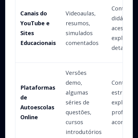
Conteúdo
Canais do
Videoaulas,
didático e
YouTube e
resumos,
acesso fac
Sites
simulados
explicaçõ
Educacionais
comentados
detalhada
Versões
demo,
Conteúdo
Plataformas
algumas
estrutura
de
séries de
explicaçõ
Autoescolas
questões,
profission
Online
cursos
acompan
introdutórios