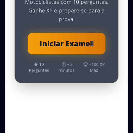
Motociclistas com 10 perguntas.
Ganhe XP e prepare-se para a
prova!
Iniciar Exame
🚦
🧠
10
⏱️ ~
5
🏆 +
100
XP
Perguntas
minutos
Max