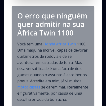
O erro que ninguém
quer admitir na sua
Africa Twin 1100
Você tem uma
Honda Africa Twin
1100.
Uma máquina incrível, capaz de devorar
quilômetros de rodovia e de se
aventurar em estradas de terra. Mas
essa versatilidade é uma faca de dois
gumes quando o assunto é escolher os
pneus. Acredite em mim, já vi muitos
motociclistas
se darem mal, literalmente
e figurativamente, por causa de uma
escolha errada da borracha.