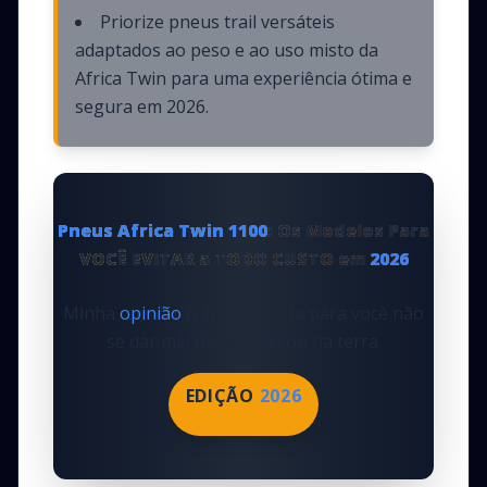
Priorize pneus trail versáteis
adaptados ao peso e ao uso misto da
Africa Twin para uma experiência ótima e
segura em 2026.
Pneus Africa Twin 1100
: Os Modelos Para
VOCÊ EVITAR a TODO CUSTO em
2026
Minha
opinião
franca e direta para você não
se dar mal na estrada ou na terra.
EDIÇÃO
2026