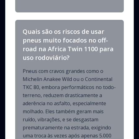
Quais são os riscos de usar
pneus muito focados no off-
road na Africa Twin 1100 para
uso rodoviário?
Pneus com cravos grandes como o
Michelin Anakee Wild ou o Continental
TKC 80, embora performáticos no todo-
terreno, reduzem drasticamente a
aderência no asfalto, especialmente
molhado. Eles também geram mais
ruído, vibrações, e se desgastam
prematuramente na estrada, exigindo
uma troca às vezes após apenas 5.000