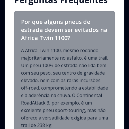
Por que alguns pneus de
estrada devem ser evitados na
Africa Twin 1100?
A Africa Twin 1100, mesmo rodando
majoritariamente no asfalto, é uma trail.
Um pneu 100% de estrada não lida bem
com seu peso, seu centro de gravidade
elevado, nem com as raras incursões
off-road, comprometendo a estabilidade
e a aderência na chuva. O Continental
RoadAttack 3, por exemplo, é um
excelente pneu sport-touring, mas não
oferece a versatilidade exigida para uma
trail de 238 kg.