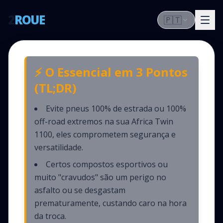
2
ROUE
🇵🇹
⚡ O Essencial em 3 Pontos
(TL;DR)
Evite pneus 100% de estrada ou 100%
off-road extremos na sua Africa Twin
1100, eles comprometem segurança e
versatilidade.
Certos compostos esportivos ou
muito "cravudos" são um perigo no
asfalto ou se desgastam
prematuramente, custando caro na hora
da troca.