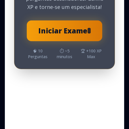
XP e torne-se um especialista!
Iniciar Exame
🚦
🧠
10
⏱️ ~
5
🏆 +
100
XP
Perguntas
minutos
Max