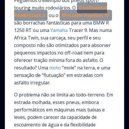
Peguemos o exemplo dos pneus sport-
touring muito rodoviários. O
Continental
RoadAttack 3
ou o
Metzeler Roadtec 01
são borrachas fantásticas para uma BMW R
1250 RT ou uma
Yamaha
Tracer 9. Mas numa
Africa Twin, sua carcaça, seu perfil e seu
composto não são otimizados para absorver
pequenos impactos no off-road nem para
oferecer tração mínima fora do asfalto. O
resultado? Uma
moto
"mole" na terra, e uma
sensação de "flutuação" em estradas com
asfalto irregular.
O problema não se limita ao todo-terreno. Em
estrada molhada, esses pneus, embora
performáticos em máquinas mais baixas e
leves, podem carecer da capacidade de
escoamento de água e da flexibilidade