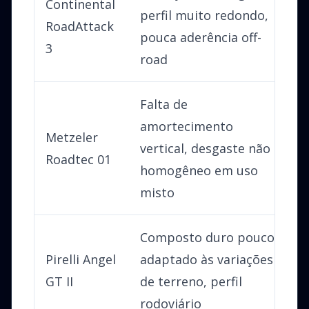
Continental
perfil muito redondo,
f
RoadAttack
pouca aderência off-
f
3
road
e
Falta de
amortecimento
F
Metzeler
vertical, desgaste não
d
Roadtec 01
homogêneo em uso
l
misto
Composto duro pouco
P
Pirelli Angel
adaptado às variações
e
GT II
de terreno, perfil
a
rodoviário
r