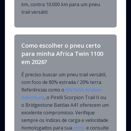
km, contra 10.000 km para um pneu
trail versátil.
Como escolher o pneu certo
para minha Africa Twin 1100
em 2026?
É preciso buscar um pneu trail versátil,
com foco de 80% estrada / 20% terra.
Referências como o
Michelin Anakee
Adventure
, o Pirelli Scorpion Trail II ou
o Bridgestone Battlax A41 oferecem um
excelente compromisso. Verifique
sempre os índices de carga e velocidade
homologados para sua
moto
e consulte