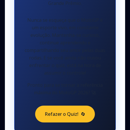
Grande Prêmio.
Nunca se esqueça que o MotoGP é
um esporte vivo, em constante
evolução. Mantenha-se curioso,
continue aprendendo e
compartilhando seu amor pelas duas
rodas. E se você ainda não ousou
enfrentar o quiz, está na hora de
assumir o controle!
Pronto para se tornar a referência
máxima do MotoGP 2026?
🚀
Refazer o Quiz!
🔄