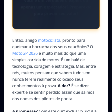
Você é um verdadeiro expert ou
apenas um espectador? Prepare-se
para provar seu valor!
Então, amigo
motociclista
, pronto para
queimar a borracha dos seus neurônios? O
MotoGP
2026
é muito mais do que uma
simples corrida de motos. É um balé de
tecnologia, coragem e estratégia. Mas, entre
nós, muitos pensam que sabem tudo sem
nunca terem realmente colocado seus
conhecimentos à prova.
A dor?
É se dizer
expert e se sentir perdido assim que saímos
dos nomes dos pilotos de ponta.
A promessa?
Com este quiz exclusivo 2ROUE,