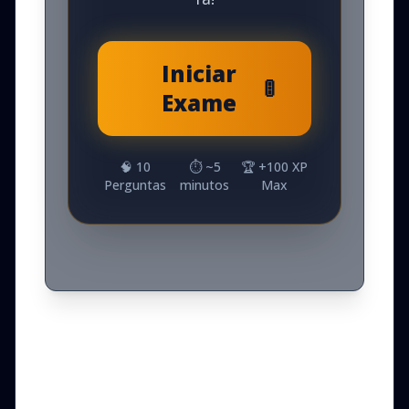
Iniciar
🚦
Exame
🧠
10
⏱️ ~
5
🏆 +
100
XP
Perguntas
minutos
Max