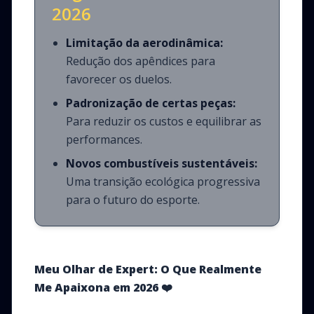
2026
Limitação da aerodinâmica:
Redução dos apêndices para
favorecer os duelos.
Padronização de certas peças:
Para reduzir os custos e equilibrar as
performances.
Novos combustíveis sustentáveis:
Uma transição ecológica progressiva
para o futuro do esporte.
Meu Olhar de Expert: O Que Realmente
Me Apaixona em 2026
❤️