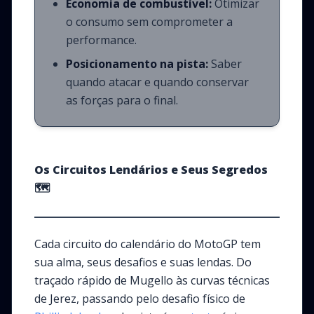
Economia de combustível:
Otimizar
o consumo sem comprometer a
performance.
Posicionamento na pista:
Saber
quando atacar e quando conservar
as forças para o final.
Os Circuitos Lendários e Seus Segredos
🗺️
Cada circuito do calendário do MotoGP tem
sua alma, seus desafios e suas lendas. Do
traçado rápido de Mugello às curvas técnicas
de Jerez, passando pelo desafio físico de