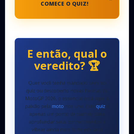
COMECE O QUIZ!
E então, qual o
veredito?
🏆
Quer você tenha mandado bem no
quiz ou descoberto novas facetas do
MotoGP 2026, o essencial está aqui: a
paixão pela
moto
nos une. Este
quiz
é
apenas um ponto de partida para
aprofundar seus conhecimentos e
vibrar ainda mais forte em cada