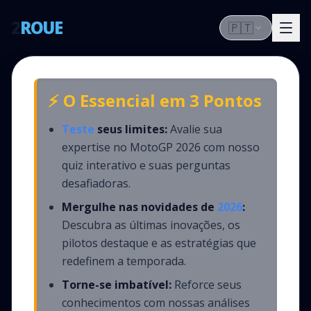
2
ROUE
🇵🇹
⚡ O Essencial em 3 Pontos
Teste
seus limites:
Avalie sua
expertise no MotoGP 2026 com nosso
quiz interativo e suas perguntas
desafiadoras.
Mergulhe nas novidades de
2026
:
Descubra as últimas inovações, os
pilotos destaque e as estratégias que
redefinem a temporada.
Torne-se imbatível:
Reforce seus
conhecimentos com nossas análises