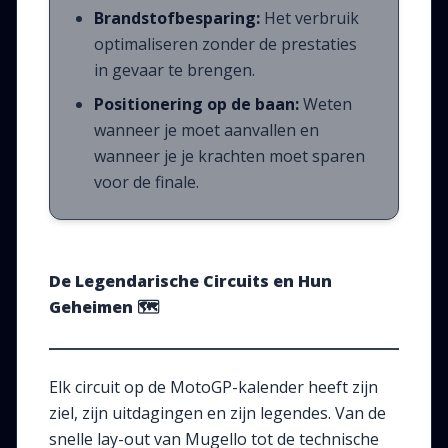
Brandstofbesparing:
Het verbruik
optimaliseren zonder de prestaties
in gevaar te brengen.
Positionering op de baan:
Weten
wanneer je moet aanvallen en
wanneer je je krachten moet sparen
voor de finale.
De Legendarische Circuits en Hun
Geheimen
🗺️
Elk circuit op de MotoGP-kalender heeft zijn
ziel, zijn uitdagingen en zijn legendes. Van de
snelle lay-out van Mugello tot de technische