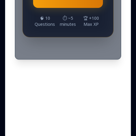
🧠
10
⏱️ ~
5
🏆 +
100
Questions
minutes
Max XP