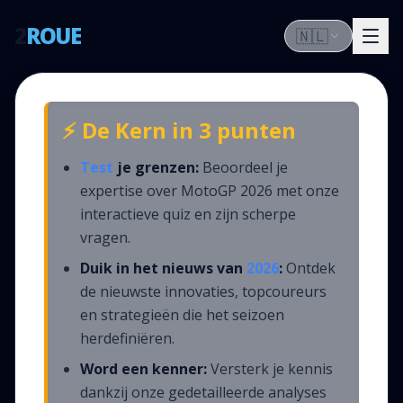
2
ROUE
🇳🇱
⚡ De Kern in 3 punten
Test
je grenzen:
Beoordeel je
expertise over MotoGP 2026 met onze
interactieve quiz en zijn scherpe
vragen.
Duik in het nieuws van
2026
:
Ontdek
de nieuwste innovaties, topcoureurs
en strategieën die het seizoen
herdefiniëren.
Word een kenner:
Versterk je kennis
dankzij onze gedetailleerde analyses