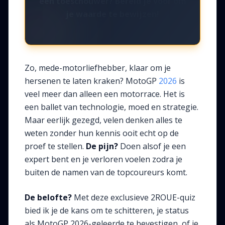
een toeschouwer? Bereid je voor om
je waarde te bewijzen!
Zo, mede-motorliefhebber, klaar om je
hersenen te laten kraken? MotoGP
2026
is
veel meer dan alleen een motorrace. Het is
een ballet van technologie, moed en strategie.
Maar eerlijk gezegd, velen denken alles te
weten zonder hun kennis ooit echt op de
proef te stellen.
De pijn?
Doen alsof je een
expert bent en je verloren voelen zodra je
buiten de namen van de topcoureurs komt.
De belofte?
Met deze exclusieve 2ROUE-quiz
bied ik je de kans om te schitteren, je status
als MotoGP 2026-geleerde te bevestigen, of je