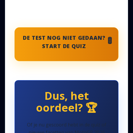
🚦
DE TEST NOG NIET GEDAAN?
START DE QUIZ
Dus, het
oordeel?
🏆
Of je nu gescoord hebt in de quiz of
nieuwe facetten van MotoGP 2026