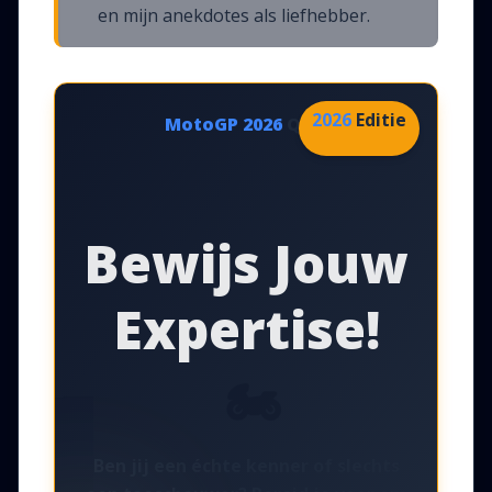
en mijn anekdotes als liefhebber.
2026
Editie
MotoGP
2026
Quiz
Bewijs Jouw
Expertise!
🏍️
Ben jij een échte kenner of slechts