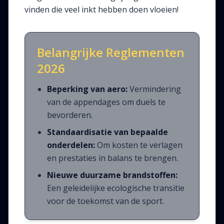
vinden die veel inkt hebben doen vloeien!
Belangrijke Reglementen
2026
Beperking van aero:
Vermindering
van de appendages om duels te
bevorderen.
Standaardisatie van bepaalde
onderdelen:
Om kosten te verlagen
en prestaties in balans te brengen.
Nieuwe duurzame brandstoffen:
Een geleidelijke ecologische transitie
voor de toekomst van de sport.