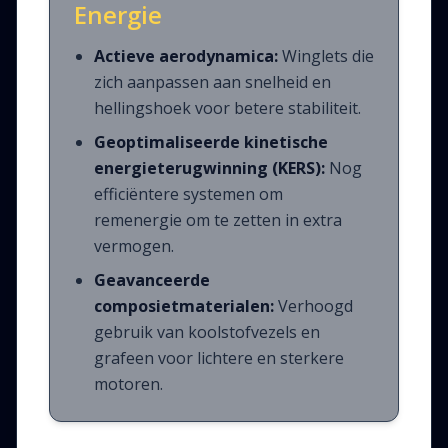
Energie
Actieve aerodynamica:
Winglets die
zich aanpassen aan snelheid en
hellingshoek voor betere stabiliteit.
Geoptimaliseerde kinetische
energieterugwinning (KERS):
Nog
efficiëntere systemen om
remenergie om te zetten in extra
vermogen.
Geavanceerde
composietmaterialen:
Verhoogd
gebruik van koolstofvezels en
grafeen voor lichtere en sterkere
motoren.