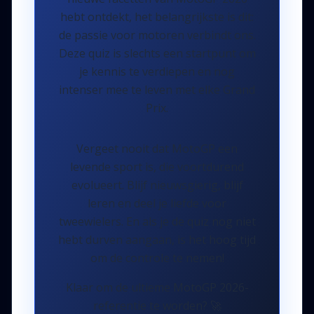
hebt ontdekt, het belangrijkste is dit:
de passie voor motoren verbindt ons.
Deze quiz is slechts een startpunt om
je kennis te verdiepen en nog
intenser mee te leven met elke Grand
Prix.
Vergeet nooit dat MotoGP een
levende sport is, die voortdurend
evolueert. Blijf nieuwsgierig, blijf
leren en deel je liefde voor
tweewielers. En als je de quiz nog niet
hebt durven aangaan, is het hoog tijd
om de controle te nemen!
Klaar om de ultieme MotoGP 2026-
referentie te worden?
🚀