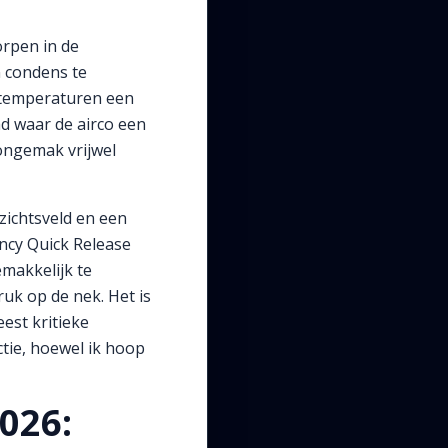
orpen in de
n condens te
ge temperaturen een
ad waar de airco een
 ongemak vrijwel
zichtsveld en een
ency Quick Release
makkelijk te
uk op de nek. Het is
est kritieke
ctie, hoewel ik hoop
026: