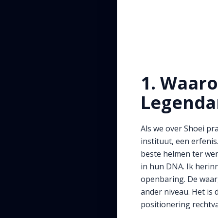
1. Waaro
Legendar
Als we over Shoei pr
instituut, een erfenis
beste helmen ter were
in hun DNA. Ik herinn
openbaring. De waarg
ander niveau. Het is
positionering rechtva