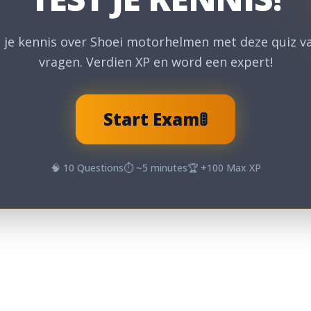
 je kennis over Shoei motorhelmen met deze quiz v
vragen. Verdien XP en word een expert!
Start Exam
🚦
🧠
10
Questions
⏱️ ~
5
minutes
🏆 +
100
Max XP