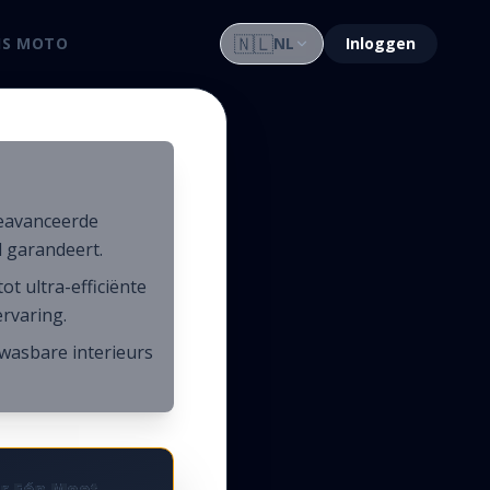
🇳🇱
IS MOTO
NL
Inloggen
geavanceerde
 garandeert.
t ultra-efficiënte
ervaring.
 wasbare interieurs
er Eén Moet