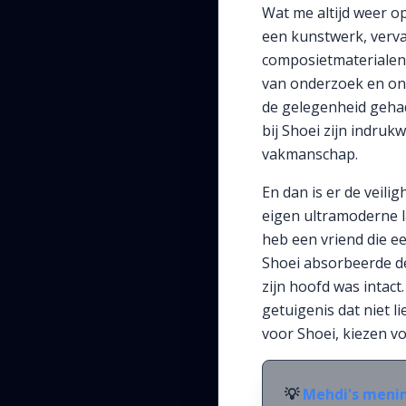
Wat me altijd weer op
een kunstwerk, vervaa
composietmaterialen,
van onderzoek en ont
de gelegenheid gehad
bij Shoei zijn indruk
vakmanschap.
En dan is er de veili
eigen ultramoderne l
heb een vriend die ee
Shoei absorbeerde de
zijn hoofd was intact.
getuigenis dat niet l
voor Shoei, kiezen v
💡
Mehdi's meni