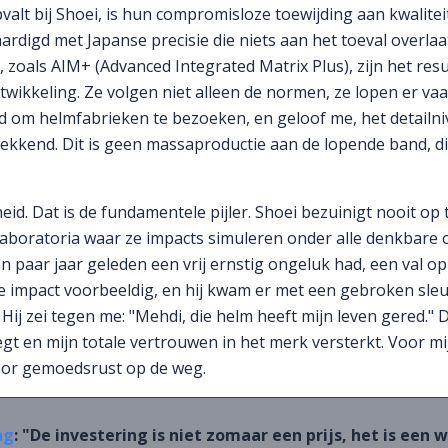
valt bij Shoei, is hun compromisloze toewijding aan kwaliteit
rdigd met Japanse precisie die niets aan het toeval overlaa
 zoals AIM+ (Advanced Integrated Matrix Plus), zijn het res
wikkeling. Ze volgen niet alleen de normen, ze lopen er vaa
 om helmfabrieken te bezoeken, en geloof me, het detailni
wekkend. Dit is geen massaproductie aan de lopende band, di
gheid. Dat is de fundamentele pijler. Shoei bezuinigt nooit o
aboratoria waar ze impacts simuleren onder alle denkbare
n paar jaar geleden een vrij ernstig ongeluk had, een val op
 impact voorbeeldig, en hij kwam er met een gebroken sle
 Hij zei tegen me: "Mehdi, die helm heeft mijn leven gered." D
iegt en mijn totale vertrouwen in het merk versterkt. Voor mij
oor gemoedsrust op de weg.
ng
: "De investering is niet zomaar een prijs, het is een 