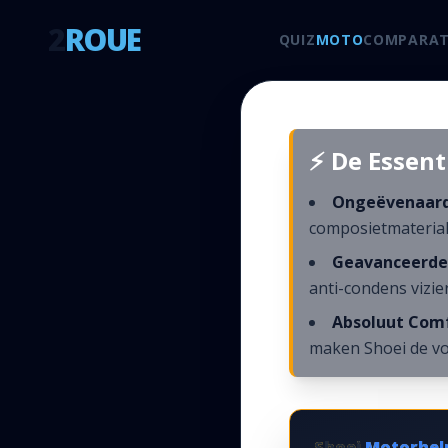
2
ROUE
QUIZ
MOTO
COMPARAT
⚡ De Essen
Ongeëvenaarde
composietmaterial
Geavanceerde
anti-condens vizie
Absoluut Comf
maken Shoei de vo
Shoei
Motorhe