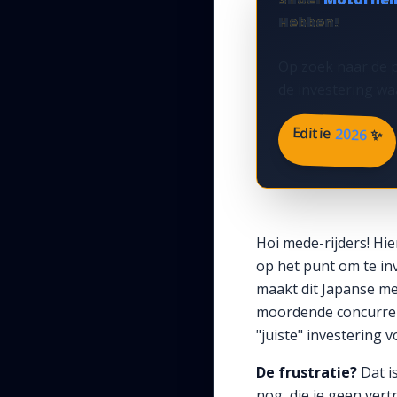
Hebben!
Op zoek naar de p
de investering waa
Editie
2026
✨
Hoi mede-rijders! Hi
op het punt om te in
maakt dit Japanse me
moordende concurrenti
"juiste" investering 
De frustratie?
Dat i
nog, die je geen ver