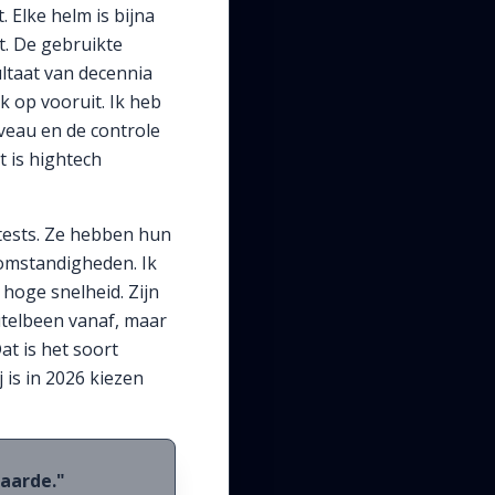
. Elke helm is bijna
t. De gebruikte
ultaat van decennia
k op vooruit. Ik heb
veau en de controle
t is hightech
p tests. Ze hebben hun
 omstandigheden. Ik
 hoge snelheid. Zijn
utelbeen vanaf, maar
at is het soort
 is in 2026 kiezen
waarde."