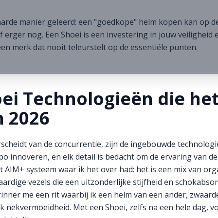
harde manier geleerd: een "goedkope" helm kopen kan op de
f erger nog. Een Shoei is een investering in jouw veiligheid
 een merk dat nooit teleurstelt op de essentiële punten.
oei Technologieën die het
n 2026
scheidt van de concurrentie, zijn de ingebouwde technologie
o innoveren, en elk detail is bedacht om de ervaring van de
 AIM+ systeem waar ik het over had: het is een mix van org
rdige vezels die een uitzonderlijke stijfheid en schokabsorpt
 herinner me een rit waarbij ik een helm van een ander, zwaar
k nekvermoeidheid. Met een Shoei, zelfs na een hele dag, voe