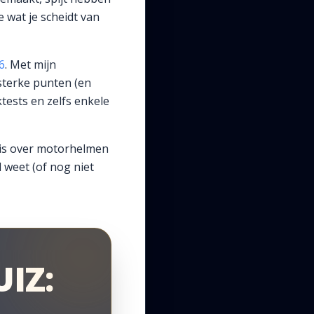
 wat je scheidt van
6
. Met mijn
 sterke punten (en
tests en zelfs enkele
nis over motorhelmen
l weet (of nog niet
IZ: