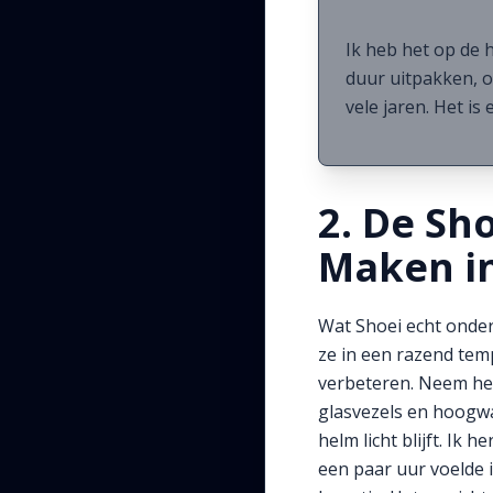
Ik heb het op de 
duur uitpakken, o
vele jaren. Het is
2. De Sh
Maken i
Wat Shoei echt onder
ze in een razend temp
verbeteren. Neem het
glasvezels en hoogwaa
helm licht blijft. Ik
een paar uur voelde i