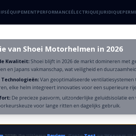
IFS
ÉQUIPEMENT
PERFORMANCE
ÉLECTRIQUE
JURIDIQUE
PERM
tie van Shoei Motorhelmen in 2026
 Kwaliteit:
Shoei blijft in 2026 de markt domineren met 
en en Japans vakmanschap, wat veiligheid en duurzaamheid
 Technologieën:
Van geoptimaliseerde ventilatiesystemen to
ren, elke helm integreert innovaties voor een superieure rij
ort:
De precieze pasvorm, uitzonderlijke geluidsisolatie en
orkeurskeuze voor lange ritten en dagelijks gebruik.
lm
2026: De Ultieme
Review
, Grote
Test
en Waarom JIJ 