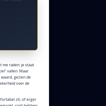
er Shoei: waarom ze
 me raden: je staat
ei" vallen. Maar
ht waard, gezien de
zekerheid over de
ortabel zit, of erger
gemaakt, spijt hebben