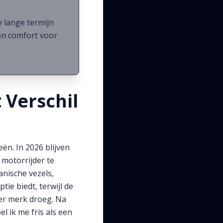
 lange termijn
 en comfort voor
 Verschil
ën. In 2026 blijven
 motorrijder te
anische vezels,
ie biedt, terwijl de
der merk droeg. Na
l ik me fris als een