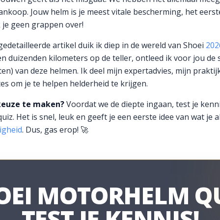
nkoop. Jouw helm is je meest vitale bescherming, het eerste
k je geen grappen over!
 gedetailleerde artikel duik ik diep in de wereld van Shoei
202
n duizenden kilometers op de teller, ontleed ik voor jou de
) van deze helmen. Ik deel mijn expertadvies, mijn praktijk
s om je te helpen helderheid te krijgen.
 keuze te maken?
Voordat we de diepte ingaan, test je ken
iz. Het is snel, leuk en geeft je een eerste idee van wat je a
igheid
. Dus, gas erop! 🚀
OEI MOTORHELM QU
TEST JE KENNIS!