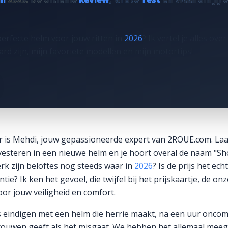
erfecte helm voor jouw ritten in
2026
? Ik vertel je alles ov
rd zijn, mijn favoriete modellen en mijn motortips!
er is Mehdi, jouw gepassioneerde expert van 2ROUE.com. Laat
vesteren in een nieuwe helm en je hoort overal de naam "Sho
rk zijn beloftes nog steeds waar in
2026
? Is de prijs het ec
e? Ik ken het gevoel, die twijfel bij het prijskaartje, de on
voor jouw veiligheid en comfort.
s eindigen met een helm die herrie maakt, na een uur oncomf
trouwen geeft als het misgaat. We hebben het allemaal mee