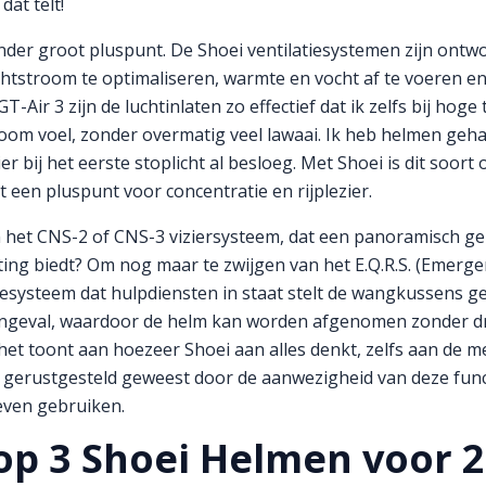
dat telt!
ander groot pluspunt. De Shoei ventilatiesystemen zijn ontw
htstroom te optimaliseren, warmte en vocht af te voeren e
-Air 3 zijn de luchtinlaten zo effectief dat ik zelfs bij ho
room voel, zonder overmatig veel lawaai. Ik heb helmen geh
er bij het eerste stoplicht al besloeg. Met Shoei is dit soort
ht een pluspunt voor concentratie en rijplezier.
 het CNS-2 of CNS-3 viziersysteem, dat een panoramisch ge
hting biedt? Om nog maar te zwijgen van het E.Q.R.S. (Emerg
esysteem dat hulpdiensten in staat stelt de wangkussens ge
ongeval, waardoor de helm kan worden afgenomen zonder dr
het toont aan hoezeer Shoei aan alles denkt, zelfs aan de me
ijd gerustgesteld geweest door de aanwezigheid van deze fun
oeven gebruiken.
Top 3 Shoei Helmen voor 2