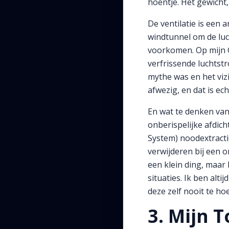
hoentje. Het gewicht, 
De ventilatie is een 
windtunnel om de luc
voorkomen. Op mijn GT
verfrissende luchtst
mythe was en het vizi
afwezig, en dat is ec
En wat te denken van
onberispelijke afdic
System) noodextracti
verwijderen bij een 
een klein ding, maar 
situaties. Ik ben alt
deze zelf nooit te h
3. Mijn 