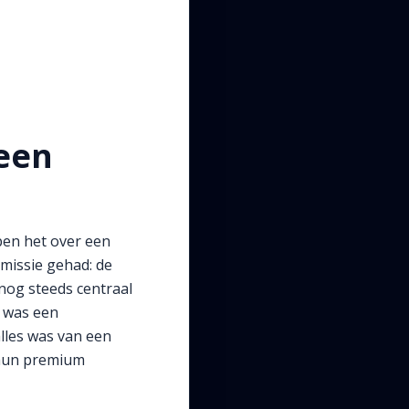
 een
ben het over een
e missie gehad: de
 nog steeds centraal
t was een
alles was van een
, hun premium