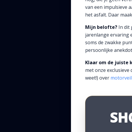
van een impulsieve aa
het asfalt. Daar maa
Mijn belofte?
In dit
jarenlange ervaring e
soms de zwakke punten
persoonlijke anekdote
Klaar om de juiste
met onze exclusieve qu
weet!) over
motorveil
SH