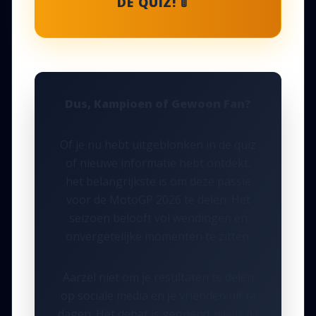
DE QUIZ! 🚦
Dus, Kampioen of Gewoon Fan?
Of je nu hebt uitgeblonken in de quiz
of nieuwe informatie hebt ontdekt,
het belangrijkste is om deze passie
voor de MotoGP 2026 te delen. Het
seizoen belooft vol wendingen en
onvergetelijke momenten te zitten.
Aarzel niet om je resultaten te delen
op sociale media en je vrienden uit te
dagen. Het debat is geopend: wie is de