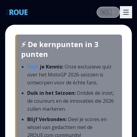
2
ROUE
🇳🇱
⚡ De kernpunten in 3
punten
Test
je Kennis:
Onze exclusieve quiz
over het MotoGP 2026-seizoen is
ontworpen voor de échte fans.
Duik in het Seizoen:
Ontdek de inzet,
de coureurs en de innovaties die 2026
zullen markeren.
Blijf Verbonden:
Deel je scores en
wissel van gedachten met de
2ROUE.com community!