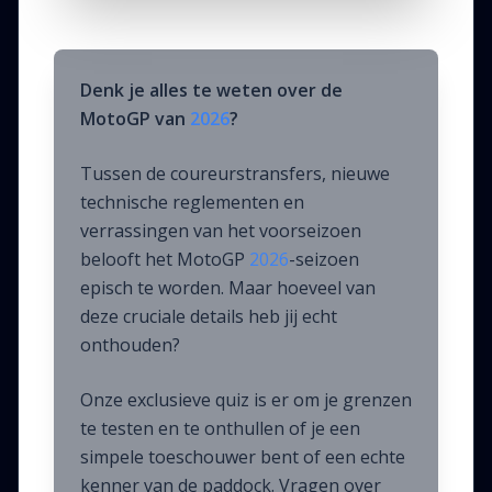
Denk je alles te weten over de
MotoGP van
2026
?
Tussen de coureurstransfers, nieuwe
technische reglementen en
verrassingen van het voorseizoen
belooft het MotoGP
2026
-seizoen
episch te worden. Maar hoeveel van
deze cruciale details heb jij echt
onthouden?
Onze exclusieve quiz is er om je grenzen
te testen en te onthullen of je een
simpele toeschouwer bent of een echte
kenner van de paddock. Vragen over