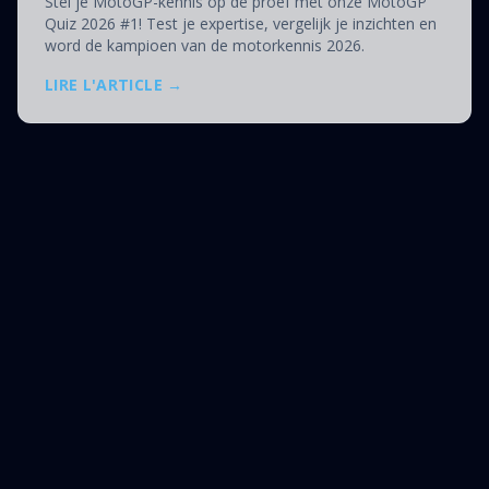
Stel je MotoGP-kennis op de proef met onze MotoGP
Quiz 2026 #1! Test je expertise, vergelijk je inzichten en
word de kampioen van de motorkennis 2026.
LIRE L'ARTICLE →