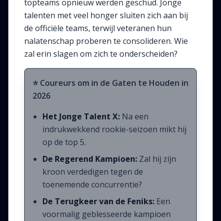
topteams opnieuw werden geschud. Jonge
talenten met veel honger sluiten zich aan bij
de officiële teams, terwijl veteranen hun
nalatenschap proberen te consolideren. Wie
zal erin slagen om zich te onderscheiden?
⭐ Coureurs om in de Gaten te Houden in
2026
Het Jonge Talent X:
Na een
indrukwekkend rookie-seizoen mikt hij
op de top 5.
De Regerend Kampioen:
Zal hij zijn
kroon verdedigen tegen de
toenemende concurrentie?
De Terugkeer van de Feniks:
Een
voormalig geblesseerde kampioen