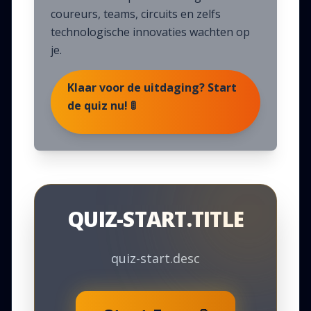
coureurs, teams, circuits en zelfs
technologische innovaties wachten op
je.
Klaar voor de uitdaging? Start
de quiz nu! 🚦
QUIZ-START.TITLE
quiz-start.desc