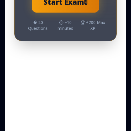
Start Exam
🚦
🧠
20
⏱️ ~
10
🏆 +
200
Max
Questions
minutes
XP