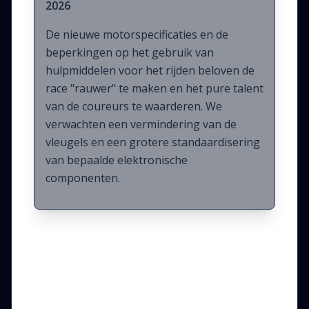
2026
De nieuwe motorspecificaties en de
beperkingen op het gebruik van
hulpmiddelen voor het rijden beloven de
race "rauwer" te maken en het pure talent
van de coureurs te waarderen. We
verwachten een vermindering van de
vleugels en een grotere standaardisering
van bepaalde elektronische
componenten.