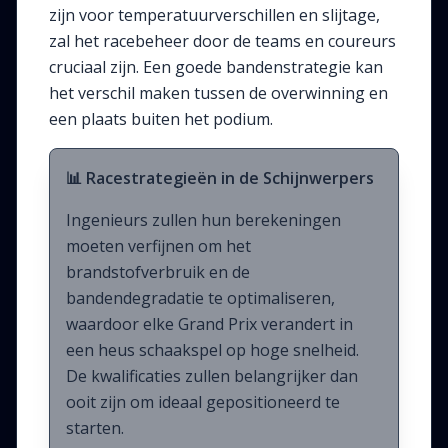
zijn voor temperatuurverschillen en slijtage,
zal het racebeheer door de teams en coureurs
cruciaal zijn. Een goede bandenstrategie kan
het verschil maken tussen de overwinning en
een plaats buiten het podium.
📊 Racestrategieën in de Schijnwerpers
Ingenieurs zullen hun berekeningen
moeten verfijnen om het
brandstofverbruik en de
bandendegradatie te optimaliseren,
waardoor elke Grand Prix verandert in
een heus schaakspel op hoge snelheid.
De kwalificaties zullen belangrijker dan
ooit zijn om ideaal gepositioneerd te
starten.