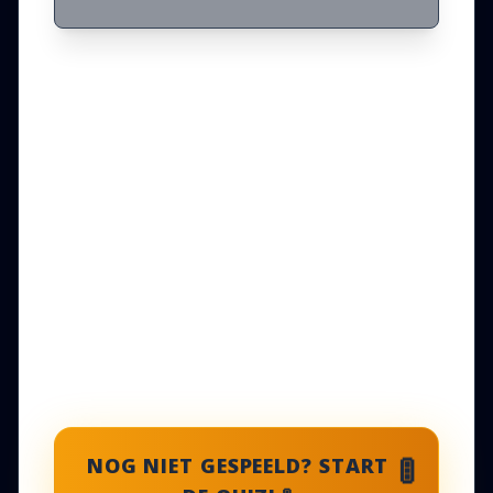
NOG NIET GESPEELD? START
🚦