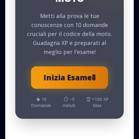
Metti alla prova le tue
conoscenze con 10 domande
cruciali per il codice della moto.
Guadagna XP e preparati al
meglio per l'esame!
Inizia Esame
🚦
🧠
10
⏱️ ~
5
🏆 +
100
XP
Domande
minuti
Max