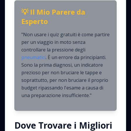
💡 Il Mio Parere da
Esperto
"Non usare i quiz gratuiti è come partire
per un viaggio in moto senza
controllare la pressione degli
pneumatici
. È un errore da principianti.
Sono la prima diagnosi, un indicatore
prezioso per non bruciare le tappe e
soprattutto, per non bruciare il proprio
budget ripassando l'esame a causa di
una preparazione insufficiente."
Dove Trovare i Migliori