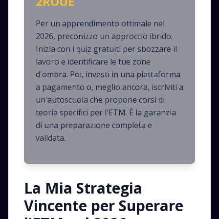
2ROUE
Per un apprendimento ottimale nel
2026, preconizzo un approccio ibrido.
Inizia con i quiz gratuiti per sbozzare il
lavoro e identificare le tue zone
d'ombra. Poi, investi in una piattaforma
a pagamento o, meglio ancora, iscriviti a
un'autoscuola che propone corsi di
teoria specifici per l'ETM. È la garanzia
di una preparazione completa e
validata.
La Mia Strategia
Vincente per Superare