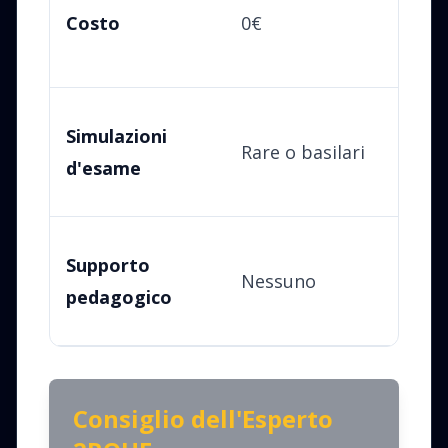
Costo
0€
un
ta
Mo
Simulazioni
Rare o basilari
co
d'esame
ri
Sp
Supporto
Nessuno
(i
pedagogico
fo
Consiglio dell'Esperto