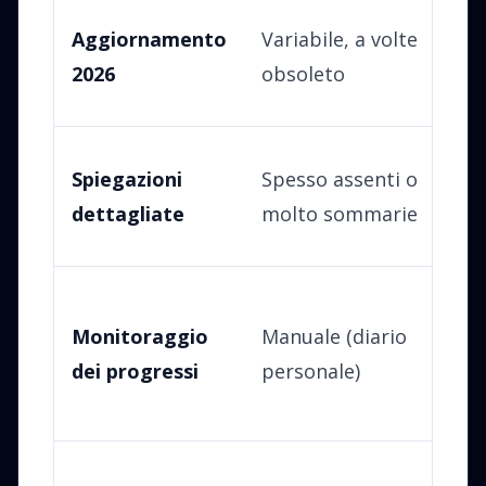
Mo
Aggiornamento
Variabile, a volte
co
2026
obsoleto
n
Si
Spiegazioni
Spesso assenti o
sc
dettagliate
molto sommarie
es
Au
Monitoraggio
Manuale (diario
st
dei progressi
personale)
id
la
Da