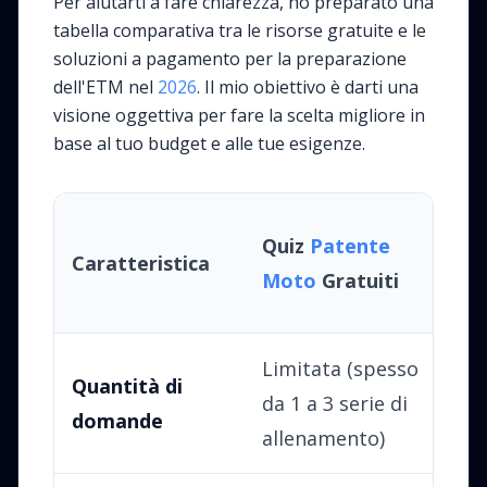
Per aiutarti a fare chiarezza, ho preparato una
tabella comparativa tra le risorse gratuite e le
soluzioni a pagamento per la preparazione
dell'ETM nel
2026
. Il mio obiettivo è darti una
visione oggettiva per fare la scelta migliore in
base al tuo budget e alle tue esigenze.
Pi
Quiz
Patente
Caratteristica
P
Moto
Gratuiti
P
Limitata (spesso
Mo
Quantità di
da 1 a 3 serie di
pe
domande
allenamento)
d