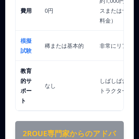
約1,000円から
費用
0円
スまたはサブス
料金）
模擬
稀または基本的
非常にリアル、
試験
教育
的サ
しばしば含まれ
なし
ポー
トラクター、フ
ト
2ROUE専門家からのアドバ