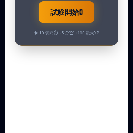
試験開始
🚦
🧠
10
質問
⏱️ ~
5
分
🏆 +
100
最大XP