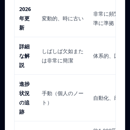
2026
非常に頻繁、最
年更
変動的、時に古い
準に準拠
新
詳細
しばしば欠如また
な解
体系的、図や解
は非常に簡潔
説
進捗
状況
手動（個人のノー
自動化、統計と
の追
ト）
跡