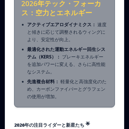
2026年テック・フォーカ
ス：空力とエネルギー
アクティブエアロダイナミクス：
速度
と傾きに応じて調整されるウィングに
より、安定性が向上。
最適化された運動エネルギー回生シス
テム（KERS）：
ブレーキエネルギー
を追加パワーに変える、さらに高性能
なシステム。
先進複合材料：
軽量化と高強度化のた
め、カーボンファイバーとグラフェン
の使用が増加。
🌟
2026年の注目ライダーと新星たち