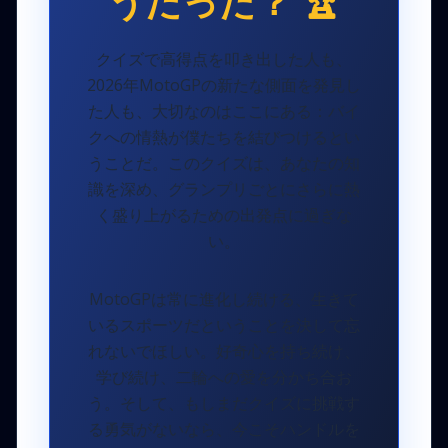
うだった？
🏆
クイズで高得点を叩き出した人も、
2026年MotoGPの新たな側面を発見し
た人も、大切なのはここにある：バイ
クへの情熱が僕たちを結びつけるとい
うことだ。このクイズは、あなたの知
識を深め、グランプリごとにさらに熱
く盛り上がるための出発点に過ぎな
い。
MotoGPは常に進化し続ける、生きて
いるスポーツだということを決して忘
れないでほしい。好奇心を持ち続け、
学び続け、二輪への愛を分かち合お
う。そして、もしまだクイズに挑戦す
る勇気がないなら、今こそハンドルを