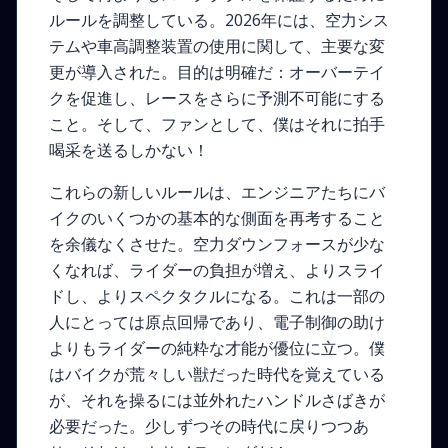
ルールを調整している。2026年には、空力シス
テムや車高調整装置の使用に関して、主要な変
更が導入された。目的は明確だ：オーバーテイ
クを促進し、レースをさらに予測不可能にする
こと。そして、ファンとして、僕はそれに拍手
喝采を送るしかない！
これらの新しいルールは、エンジニアたちにバ
イクのいくつかの基本的な側面を再考すること
を余儀なくさせた。空力ダウンフォースが少な
くなれば、ライダーの負担が増え、よりスライ
ドし、よりスペクタクルになる。これは一部の
人にとっては原点回帰であり、電子制御の助け
よりもライダーの純粋な才能が優位に立つ。僕
はバイクが荒々しい獣だった時代を覚えている
が、それを操るには並外れたハンドルさばきが
必要だった。少しずつその時代に戻りつつあ