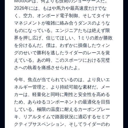
MotoGPは、何よりも技術のショーケースだ。
2026年には、もはや馬力や最高速度だけでな
く、空力、オンボード電子制御、そしてタイヤ
マネジメントが複雑に絡み合うダンスのような
ものになっている。エンジニアたちは絶えず限
界を押し広げ、信じてほしい、1ミリの差が勝敗
を分けるんだ。僕は、わずかに損傷したウィン
グのせいで勝利を逃したライダーのレースを覚
えている。あの時、このスポーツにおける完璧
さへの執着を痛感させられたよ。
今年、焦点が当てられているのは、より良いエ
ネルギー管理と、より持続可能な素材だ。メー
カーは、軽量化と同時に剛性と安全性を高める
ため、あらゆるコンポーネントの最適化を目指
している。極限の温度に耐えるカーボンブレー
キ、リアルタイムで路面状況に適応するセミア
クティブサスペンション、そしてライダーのわ