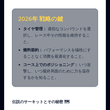
2026年 戦略の鍵
タイヤ管理：
適切なコンパウンドを選
択し、レース中その性能を維持するこ
と。
燃料節約：
パフォーマンスを犠牲にす
ることなく消費を最適化すること。
コース上でのポジショニング：
いつ攻
撃し、いつ最終局面のために力を温存
するかを知ること。
伝説のサーキットとその秘密
🗺️