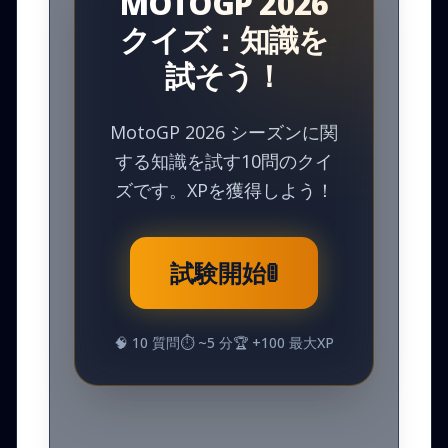
MOTOGP 2026
クイズ：知識を
試そう！
MotoGP 2026 シーズンに関
する知識を試す10問のクイ
ズです。XPを獲得しよう！
試験開始
🚦
🧠
10
質問
⏱️ ~
5
分
🏆 +
100
最大XP