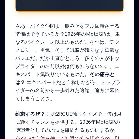
さあ、バイク仲間よ、脳みそをフル回転させる
準備はできているか？2026年のMotoGPは、単
なるバイクレース以上のものだ。それは、テク
ノロジー、勇気、そして戦略が織りなす華麗な
バレエだ。だが正直なところ、多くの人がトッ
プライダーの名前以外は何も知らないのに、エ
キスパート気取りでいるものだ。
その痛みと
は？
エキスパートだと自称しながら、トップラ
イダーの名前から一歩外れた途端、途方に暮れ
てしまうことさ。
約束するぜ？
この2ROUE独占クイズで、僕は君
に輝くチャンスを提供する。2026年MotoGPの
博識者としての地位を確固たるものにするか、
あるいは自信を持って知識の穴を埋めるか。単