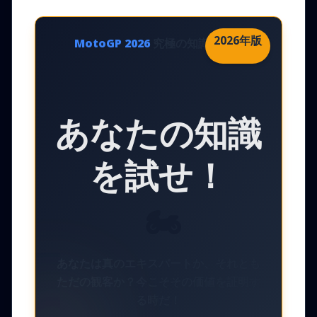
2026年版
MotoGP
2026
究極の知識テスト
あなたの知識
を試せ！
🏍️
あなたは真のエキスパートか、それとも
ただの観客か？今こそその価値を証明す
る時だ！