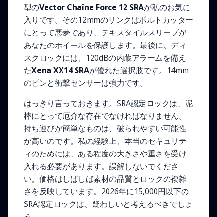
型の
Vector Chaîne Force 12 SRA
が私のお気に
入りです。その12mmのリンクはボルトカッター
にとって悪夢であり、テキスタイルスリーブが
あなたのホイールを保護します。最後に、ディ
スクロックには、120dBの内蔵アラームを備え
た
Xena XX14 SRA
が優れた選択肢です。14mm
のピンと衝撃センサーは強力です。
はっきり言っておきます。SRA認定ロックは、泥
棒にとって厄介な存在でなければなりません。
持ち運びが簡単なものは、破られやすい可能性
が高いのです。私の経験上、本当のセキュリテ
ィのためには、ある程度の大きさや重さを受け
入れる必要があります。誤解しないでくださ
い。価格はしばしば素材の品質とロックの複雑
さを反映しています。2026年に15,000円以下の
SRA認定ロックは、疑わしいと考えるべきでしょ
う。