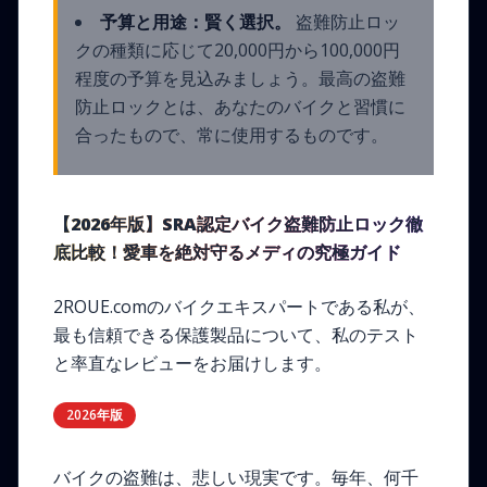
予算と用途：賢く選択。
盗難防止ロッ
クの種類に応じて20,000円から100,000円
程度の予算を見込みましょう。最高の盗難
防止ロックとは、あなたのバイクと習慣に
合ったもので、常に使用するものです。
【2026年版】SRA認定バイク盗難防止ロック徹
底比較！愛車を絶対守るメディの究極ガイド
2ROUE.comのバイクエキスパートである私が、
最も信頼できる保護製品について、私のテスト
と率直なレビューをお届けします。
2026年版
バイクの盗難は、悲しい現実です。毎年、何千