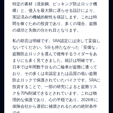
特定の素材（浸炭鋼、ピッキング防止ロック機
構）と、侵入を最大限に遅らせる設計により、
実証済みの機械的耐性を保証します。これは時
間を稼ぐための投資であり、多くの場合、盗難
の成功と失敗の分かれ目となります。
私の助言は明確です。SRA認定には決して妥協し
ないでください。5分も持たなかった「安価な」
盗難防止ロックを選んで後悔するライダーをあ
まりにも多く見てきました。統計は明確です。
日本では年間数千台もの二輪車が盗難に遭って
おり、その多くは非認定または品質の低い盗難
防止ロックで保護されていたバイクです。SRAに
投資することで、一部の研究によると盗難リス
クを70%削減できるとされています。これは物
理的な保護であり、心の平穏であり、2026年に
保険会社から適切に補償されるための絶対条件
です。