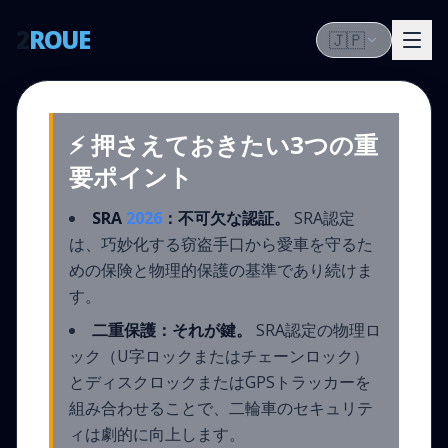
2
ROUE
🇯🇵
⚡ 押さえておきたい3つの重
要ポイント
SRA
2026
：不可欠な認証。
SRA認定
は、巧妙化する窃盗手口から愛車を守るた
めの保険と物理的保護の基準であり続けま
す。
二重保護：それが鍵。
SRA認定の物理ロ
ック（U字ロックまたはチェーンロック）
とディスクロックまたはGPSトラッカーを
組み合わせることで、二輪車のセキュリテ
ィは劇的に向上します。