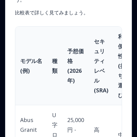
比較表で詳しく見てみましょう。
利
セキ
便
予想価
ュリ
性
モデル名
種
格
ティ
(持
(例)
類
(2026
レベ
ち
年)
ル
運
(SRA)
び)
U
Abus
25,000
字
Granit
円 -
高
ロ
中