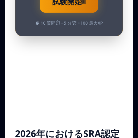
試験開始
🚦
🧠
10
質問
⏱️ ~
5
分
🏆 +
100
最大XP
2026年におけるSRA認定