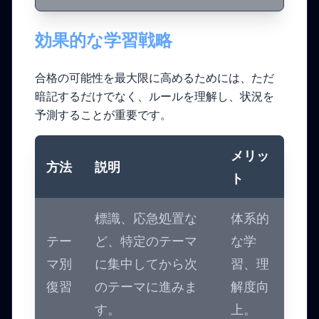
効果的な学習戦略
合格の可能性を最大限に高めるためには、ただ
暗記するだけでなく、ルールを理解し、状況を
予測することが重要です。
メリッ
方法
説明
ト
標識、応急処置な
体系的
テー
ど、特定のテーマ
な学
マ別
に集中してから次
習、理
復習
のテーマに進みま
解度向
す。
上。