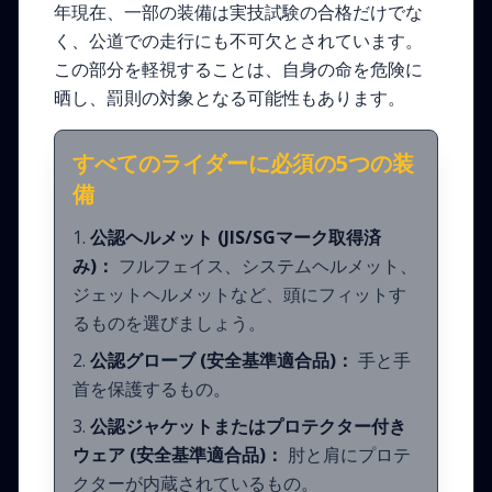
年現在、一部の装備は実技試験の合格だけでな
く、公道での走行にも不可欠とされています。
この部分を軽視することは、自身の命を危険に
晒し、罰則の対象となる可能性もあります。
すべてのライダーに必須の5つの装
備
公認ヘルメット (JIS/SGマーク取得済
み)：
フルフェイス、システムヘルメット、
ジェットヘルメットなど、頭にフィットす
るものを選びましょう。
公認グローブ (安全基準適合品)：
手と手
首を保護するもの。
公認ジャケットまたはプロテクター付き
ウェア (安全基準適合品)：
肘と肩にプロテ
クターが内蔵されているもの。