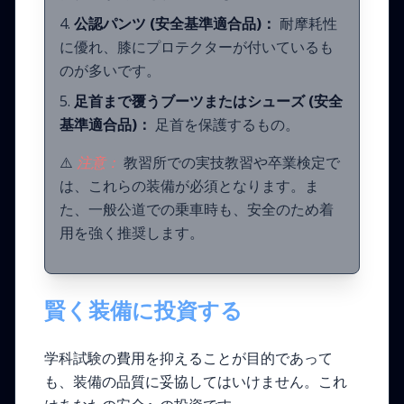
公認パンツ (安全基準適合品)：
耐摩耗性
に優れ、膝にプロテクターが付いているも
のが多いです。
足首まで覆うブーツまたはシューズ (安全
基準適合品)：
足首を保護するもの。
⚠️
注意：
教習所での実技教習や卒業検定で
は、これらの装備が必須となります。ま
た、一般公道での乗車時も、安全のため着
用を強く推奨します。
賢く装備に投資する
学科試験の費用を抑えることが目的であって
も、装備の品質に妥協してはいけません。これ