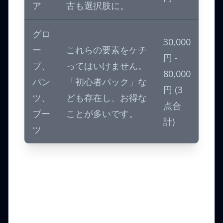
ア
古も選択肢に。
グロ
30,000
ー
これらの要素をケチ
円 -
ブ、
ってはいけません。
80,000
パン
「初心者パック」な
円 (3
ツ、
ども存在し、お得な
点合
ブー
ことが多いです。
計)
ツ