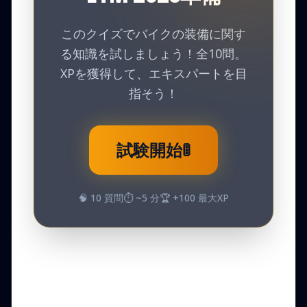
このクイズでバイクの装備に関す
る知識を試しましょう！全10問。
XPを獲得して、エキスパートを目
指そう！
試験開始
🚦
🧠
10
質問
⏱️ ~
5
分
🏆 +
100
最大XP