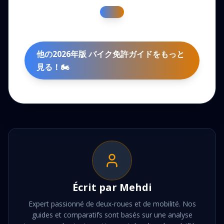
他の2026年版 バイク免許ガイドをもっと
見る！🏍️
Écrit par
Mehdi
Expert passionné de deux-roues et de mobilité. Nos
guides et comparatifs sont basés sur une analyse