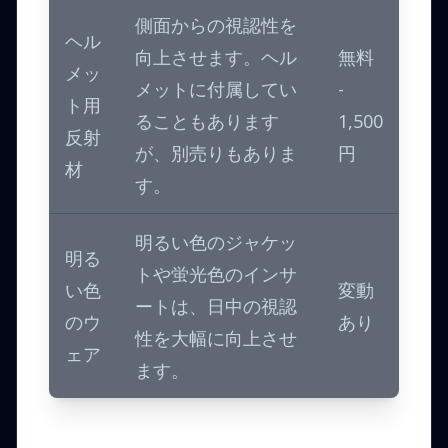
側面からの視認性を
ヘル
向上させます。ヘル
無料
メッ
メットに付属してい
-
ト用
ることもあります
1,500
反射
が、別売りもありま
円
材
す。
明るい色のジャケッ
明る
トや蛍光色のインサ
い色
変動
ートは、日中の視認
のウ
あり
性を大幅に向上させ
ェア
ます。