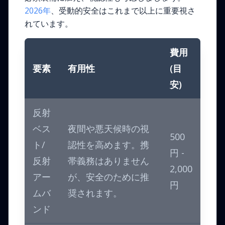
2026年
、受動的安全はこれまで以上に重要視さ
れています。
費用
要素
有用性
(目
安)
反射
ベス
夜間や悪天候時の視
500
ト/
認性を高めます。携
円 -
反射
帯義務はありません
2,000
アー
が、安全のために推
円
ムバ
奨されます。
ンド