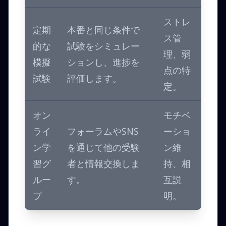
ストレ
定期
本番と同じ条件で
ス管
的な
試験をシミュレー
理、弱
模擬
ションし、進捗を
点の特
試験
評価します。
定。
オン
モチベ
ライ
フォーラムやSNS
ーショ
ン学
を通じて他の受験
ン維
習グ
者と情報交換しま
持、相
ルー
す。
互説
プ
明。