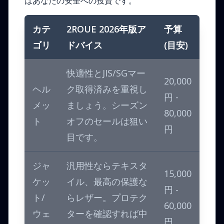
はあなたの安全への投資です。
カテ
2ROUE 2026年版ア
予算
ゴリ
ドバイス
(目安)
快適性とJIS/SGマー
20,000
ヘル
ク取得済みを重視し
円 -
メッ
ましょう。シーズン
80,000
ト
オフのセールは狙い
円
目です。
ジャ
汎用性ならテキスタ
15,000
ケッ
イル、最高の保護な
円 -
ト/
らレザー。プロテク
60,000
ウェ
ターを確認すれば中
円