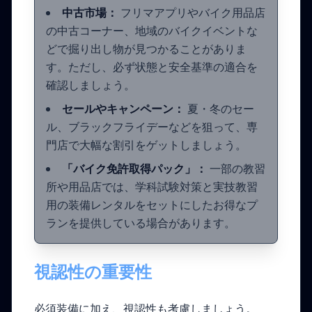
中古市場：
フリマアプリやバイク用品店
の中古コーナー、地域のバイクイベントな
どで掘り出し物が見つかることがありま
す。ただし、必ず状態と安全基準の適合を
確認しましょう。
セールやキャンペーン：
夏・冬のセー
ル、ブラックフライデーなどを狙って、専
門店で大幅な割引をゲットしましょう。
「バイク免許取得パック」：
一部の教習
所や用品店では、学科試験対策と実技教習
用の装備レンタルをセットにしたお得なプ
ランを提供している場合があります。
視認性の重要性
必須装備に加え、視認性も考慮しましょう。