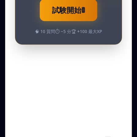
試験開始
🚦
🧠
10
質問
⏱️ ~
5
分
🏆 +
100
最大XP