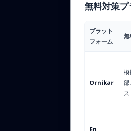
無料対策プ
プラット
無
フォーム
模
Ornikar
部
ス
En