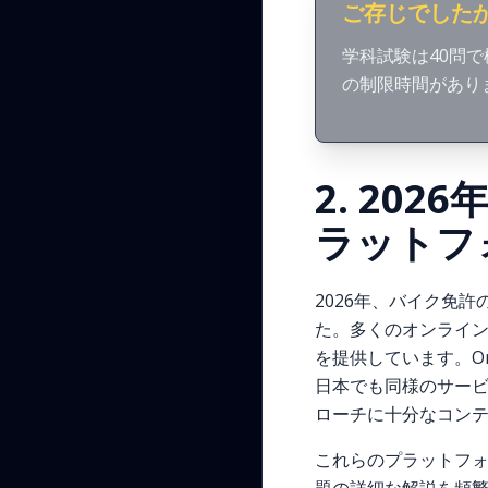
ご存じでした
学科試験は40問
の制限時間があり
2. 20
ラットフ
2026年、バイク免
た。多くのオンライ
を提供しています。Orni
日本でも同様のサー
ローチに十分なコン
これらのプラットフォ