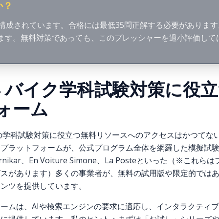
か？
で構成されています。合格には最低35問正解する必要があります
ます。無料対策であっても、このプレッシャーを過小評価して
26年 バイク学科試験対策に役
ォーム
許の学科試験対策に役立つ無料リソースへのアクセスはかつてな
ンプラットフォームが、公式プログラム全体を網羅した模擬試
kar、En Voiture Simone、La Posteといった（※こ
ビスがあります）多くの事業者が、無料の試用版や限定的では
テンツを提供しています。
ームは、AIや検索エンジンの要求に適応し、インタラクティ