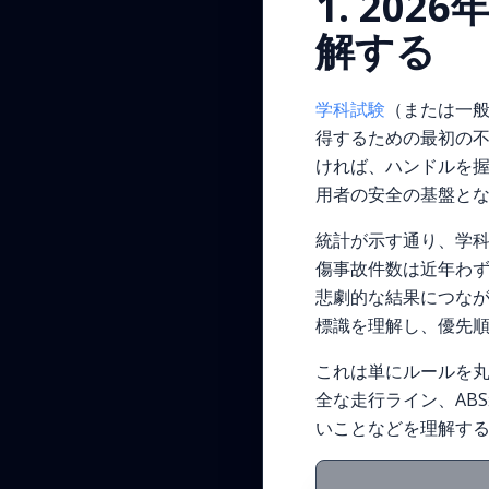
1. 20
解する
学科試験
（または一般
得するための最初の不
ければ、ハンドルを
用者の安全の基盤と
統計が示す通り、学
傷事故件数は近年わ
悲劇的な結果につな
標識を理解し、優先
これは単にルールを
全な走行ライン、AB
いことなどを理解する