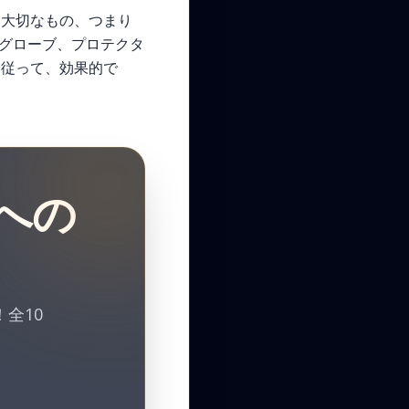
に大切なもの、つまり
証グローブ、プロテクタ
に従って、効果的で
への
全10