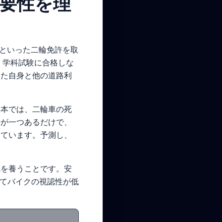
重要性を理
輪といった二輪免許を取
。学科試験に合格しな
なた自身と他の道路利
日本では、二輪車の死
所が一つあるだけで、
けています。予測し、
識を養うことです。安
べてバイクの視認性が低