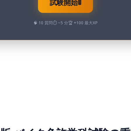
試験開始
🚦
🧠
10
質問
⏱️ ~
5
分
🏆 +
100
最大XP