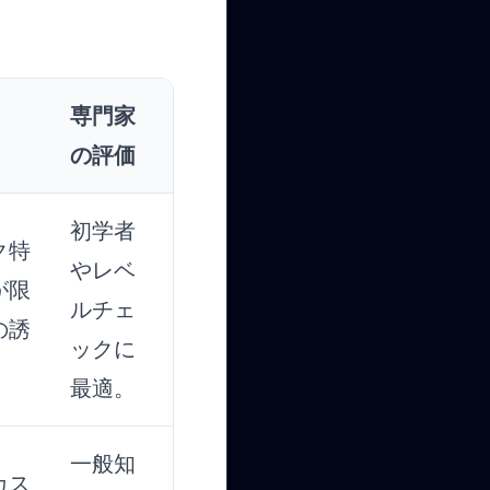
）
専門家
の評価
初学者
ク特
やレベ
が限
ルチェ
の誘
ックに
最適。
一般知
カス