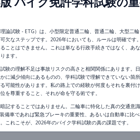
26年版 バイク免許学科試験の
理論試験 - ETG）は、小型限定普通二輪、普通二輪、大型二
可欠なステップです。2026年においても、ルールは明確です
握ることはできません。これは単なる行政手続きではなく、あ
なります。
科試験の理解不足は事故リスクの高さと相関関係にあります。
ずかに減少傾向にあるものの、学科試験で理解できていない箇
がる可能性があります。私の路上での経験が何度もそれを裏付
順位を尊重すること、それが命を守る術です。
丸暗記することではありません。二輪車に特化した真の交通意
S装備車であれば緊急ブレーキの重要性、あるいは自動車に比
。これこそが、2026年のバイク学科試験の真の課題です。