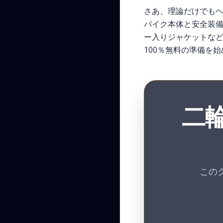
さあ、理論だけでも
バイク本体と安全装
ー入りジャケットな
100％無料の準備を
二
この