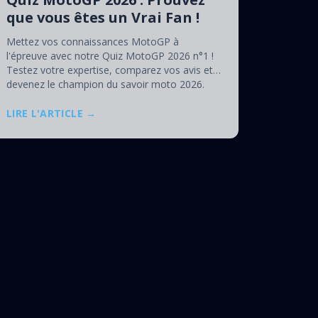
que vous êtes un Vrai Fan !
Mettez vos connaissances MotoGP à
l'épreuve avec notre Quiz MotoGP 2026 n°1 !
Testez votre expertise, comparez vos avis et
devenez le champion du savoir moto 2026.
LIRE L'ARTICLE →