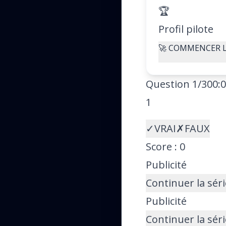
🏆
Profil pilote
🚀 COMMENCER 
Question 1/30
0:
1
✓
VRAI
✗
FAUX
Score :
0
Publicité
Continuer la sér
Publicité
Continuer la sér