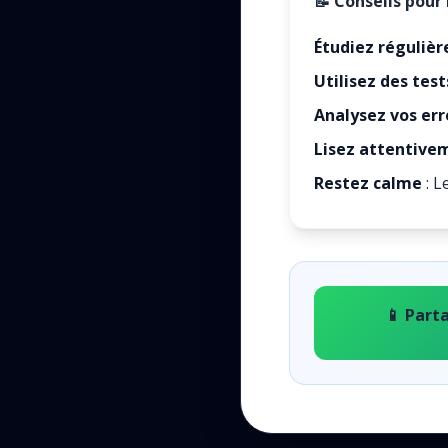
📝
Conseils pour 
Étudiez réguliè
Utilisez des test
Analysez vos err
Lisez attentive
Restez calme
: L
📱 Part