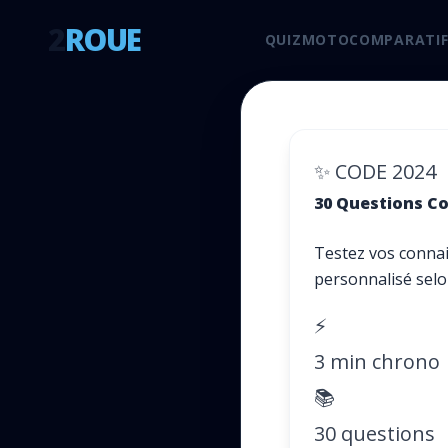
2
ROUE
QUIZ
MOTO
COMPARATIF
✨ CODE 2024
30 Questions Co
Testez vos conna
personnalisé selo
⚡
3 min chrono
📚
30 questions