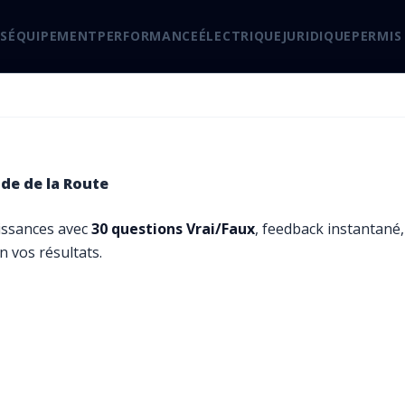
S
ÉQUIPEMENT
PERFORMANCE
ÉLECTRIQUE
JURIDIQUE
PERMIS
de de la Route
issances avec
30 questions Vrai/Faux
, feedback instantané, 
n vos résultats.