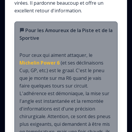
virées. Il pardonne beaucoup et offre un
excellent retour d'information.
🏁 Pour les Amoureux de la Piste et de la
Sportive
Pour ceux qui aiment attaquer, le
Michelin Power 6
(et ses déclinaisons
Cup, GP, etc.) est le graal. C'est le pneu
que je monte sur ma R6 quand je vais
faire quelques tours sur circuit.
L'adhérence est démoniaque, la mise sur
l'angle est instantanée et la remontée
d'informations est d'une précision
chirurgicale. Attention, ce sont des pneus
plus exigeants, qui demandent à être mis
en température, mais une fois chauds, ils