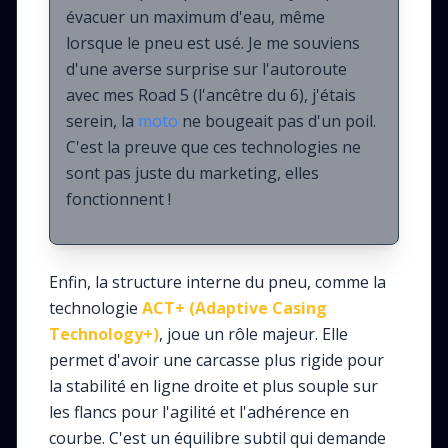
évacuer un maximum d'eau, même
lorsque le pneu est usé. Je me souviens
d'une averse surprise sur l'autoroute
avec mes Road 5 (l'ancêtre du 6), j'étais
serein, la
moto
ne bougeait pas d'un poil.
C'est la preuve que ces technologies ne
sont pas juste du marketing, elles
fonctionnent !
Enfin, la structure interne du pneu, comme la
technologie
ACT+ (Adaptive Casing
Technology+)
, joue un rôle majeur. Elle
permet d'avoir une carcasse plus rigide pour
la stabilité en ligne droite et plus souple sur
les flancs pour l'agilité et l'adhérence en
courbe. C'est un équilibre subtil qui demande