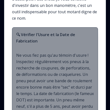
d'investir dans un bon manomètre, c'est un
outil indispensable pour tout motard digne de
ce nom.
🔍 Vérifier l'Usure et la Date de
Fabrication
Ne vous fiez pas qu'au témoin d'usure !
Inspectez régulièrement vos pneus à la
recherche de coupures, de perforations,
de déformations ou de craquelures. Un
pneu peut avoir une bande de roulement
encore bonne mais être "sec" et durci par
le temps. La date de fabrication (le fameux
DOT) est importante. Un pneu même
neuf, s'il a plus de 5 ans, peut avoir perdu