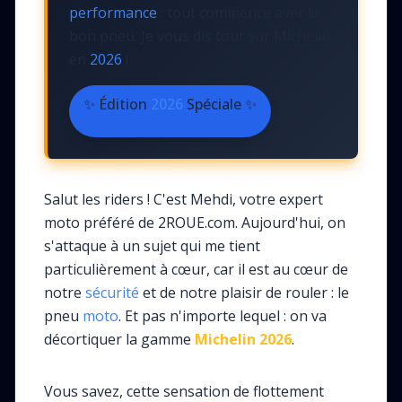
performance
: tout commence avec le
bon pneu. Je vous dis tout sur Michelin
en
2026
!
✨ Édition
2026
Spéciale ✨
Salut les riders ! C'est Mehdi, votre expert
moto préféré de 2ROUE.com. Aujourd'hui, on
s'attaque à un sujet qui me tient
particulièrement à cœur, car il est au cœur de
notre
sécurité
et de notre plaisir de rouler : le
pneu
moto
. Et pas n'importe lequel : on va
décortiquer la gamme
Michelin 2026
.
Vous savez, cette sensation de flottement