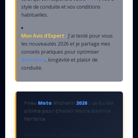
style de conduite et vos conditions
habituelles.
Mon Avis d'Expert :
J'ai testé pour vous
les nouveautés 2026 et je partage mes
conseils pratiques pour optimiser
adhérence
, longévité et plaisir de
conduite.
Pneu
Moto
Michelin
2026
: Le Guide
Ultime pour Choisir Votre Gomme
Parfaite
Votre sécurité, votre plaisir, votre