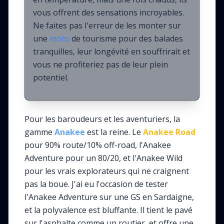
vous offrent des sensations incroyables.
Ne faites pas l'erreur de les monter sur
une
moto
de tourisme pour des balades
tranquilles, leur longévité en souffrirait et
vous ne profiteriez pas de leur plein
potentiel.
Pour les baroudeurs et les aventuriers, la
gamme
Anakee
est la reine. Le
Anakee Road
pour 90% route/10% off-road, l'Anakee
Adventure pour un 80/20, et l'Anakee Wild
pour les vrais explorateurs qui ne craignent
pas la boue. J'ai eu l'occasion de tester
l'Anakee Adventure sur une GS en Sardaigne,
et la polyvalence est bluffante. Il tient le pavé
sur l'asphalte comme un routier, et offre une