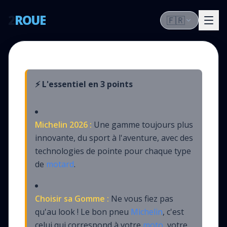
2
ROUE
🇫🇷
⚡ L'essentiel en 3 points
Michelin 2026 :
Une gamme toujours plus
innovante, du sport à l'aventure, avec des
technologies de pointe pour chaque type
de
motard
.
Choisir sa Gomme :
Ne vous fiez pas
qu'au look ! Le bon pneu
Michelin
, c'est
celui qui correspond à votre
moto
, votre