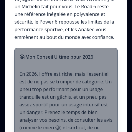
un Michelin fait pour vous. Le Road 6 reste
une référence inégalée en polyvalence et
sécurité, le Power 6 repousse les limites de la
performance sportive, et les Anakee vous
emmènent au bout du monde avec confiance.
🤔 Mon Conseil Ultime pour 2026
En 2026, l'offre est riche, mais l'essentiel
est de ne pas se tromper de catégorie. Un
pneu trop performant pour un usage
tranquille est un gâchis, et un pneu pas
assez sportif pour un usage intensif est
un danger. Prenez le temps de bien
analyser vos besoins, de consulter les avis
(comme le mien 😉) et surtout, de ne