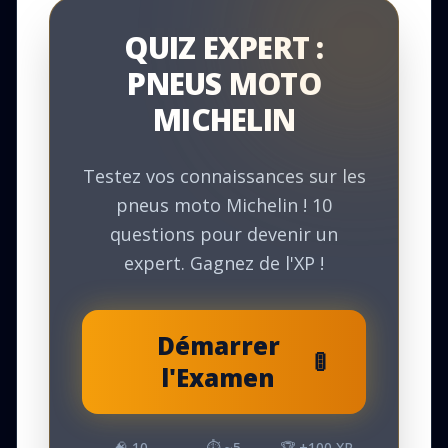
QUIZ EXPERT :
PNEUS MOTO
MICHELIN
Testez vos connaissances sur les
pneus moto Michelin ! 10
questions pour devenir un
expert. Gagnez de l'XP !
Démarrer
🚦
l'Examen
🧠
10
⏱️ ~
5
🏆 +
100
XP