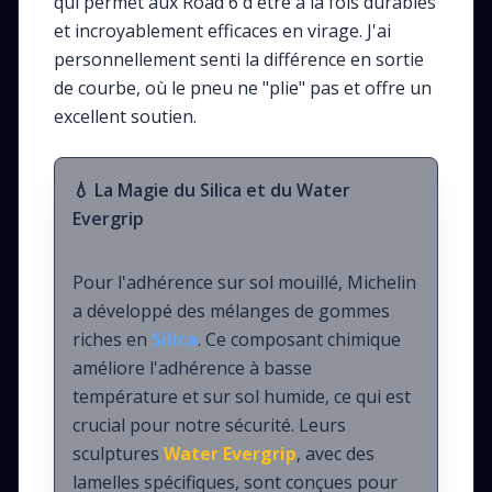
qui permet aux Road 6 d'être à la fois durables
et incroyablement efficaces en virage. J'ai
personnellement senti la différence en sortie
de courbe, où le pneu ne "plie" pas et offre un
excellent soutien.
💧 La Magie du Silica et du Water
Evergrip
Pour l'adhérence sur sol mouillé, Michelin
a développé des mélanges de gommes
riches en
Silica
. Ce composant chimique
améliore l'adhérence à basse
température et sur sol humide, ce qui est
crucial pour notre sécurité. Leurs
sculptures
Water Evergrip
, avec des
lamelles spécifiques, sont conçues pour