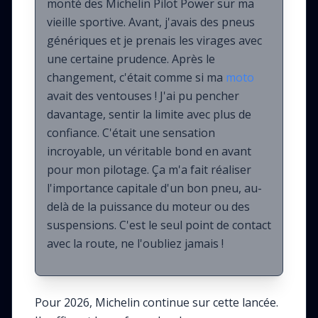
monté des Michelin Pilot Power sur ma
vieille sportive. Avant, j'avais des pneus
génériques et je prenais les virages avec
une certaine prudence. Après le
changement, c'était comme si ma
moto
avait des ventouses ! J'ai pu pencher
davantage, sentir la limite avec plus de
confiance. C'était une sensation
incroyable, un véritable bond en avant
pour mon pilotage. Ça m'a fait réaliser
l'importance capitale d'un bon pneu, au-
delà de la puissance du moteur ou des
suspensions. C'est le seul point de contact
avec la route, ne l'oubliez jamais !
Pour 2026, Michelin continue sur cette lancée.