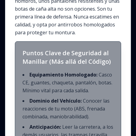
hombros, unos pantalones resistentes y unas
botas de caña alta no son opciones. Son tu
primera línea de defensa. Nunca escatimes en
calidad, y opta por antirrobos homologados
para proteger tu montura.
Puntos Clave de Seguridad al
Manillar (Más allá del Código)
Equipamiento Homologado:
Casco
CE, guantes, chaqueta, pantalón, botas.
Mínimo vital para cada salida.
Dominio del Vehículo:
Conocer las
reacciones de tu moto (ABS, frenada
combinada, maniobrabilidad).
Anticipación:
Leer la carretera, a los
demás usuarios, las trampas (gravilla,