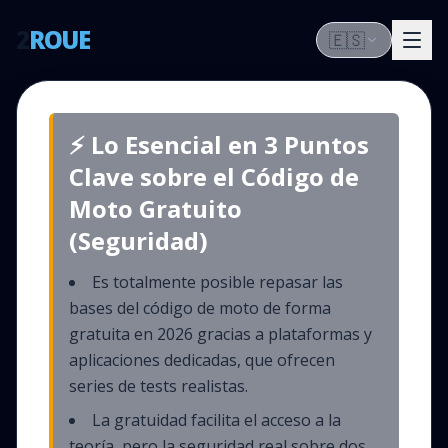
2
ROUE
🇪🇸
⚡ Lo Esencial en 3 Puntos
Clave sobre el Código de
Moto Gratuito
(Seguridad)
Es totalmente posible repasar las
bases del código de moto de forma
gratuita en 2026 gracias a plataformas y
aplicaciones dedicadas, que ofrecen
series de tests realistas.
La gratuidad facilita el acceso a la
teoría, pero la seguridad real sobre dos