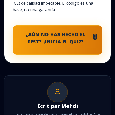
(CE) de calidad impecable. El código es una
base, no una garantía.
🚦
¿AÚN NO HAS HECHO EL
TEST? ¡INICIA EL QUIZ!
Écrit par
Mehdi
Expert passionné de deux-roues et de mobilité. Nos