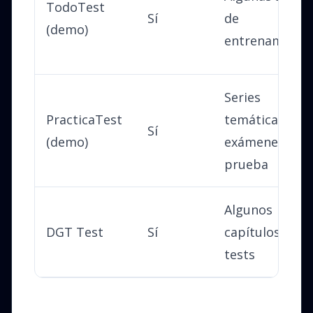
TodoTest
Sí
de
(demo)
entrenamient
Series
PracticaTest
temáticas,
Sí
(demo)
exámenes de
prueba
Algunos
DGT Test
Sí
capítulos,
tests