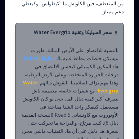
من المنعطف، فين الكاوتش ما "كيطواش" وكيعطي
دعم ممتاز.
💧 سحر السيليكا وتقنية Water Evergrip
بالنسبة للالتصاق على الأرض المبللة، طورت
ميشلان خلطات مطاط غنية بالـ
سيليكا (Silica)
.
هاد المكون الكيميائي كيحسن الالتصاق في
درجات الحرارة المنخفضة وعلى الأرض الرطبة،
وهذا مهم بزاف لسلامتنا. النقوش ديالهم
Water
Evergrip
، مع شفرات خاصة، مصممة باش
تصرف أكبر كمية ديال الما، حتى لو كان الكاوتش
مستعمل. كنتفكر واحد الشتا مفاجئة في
الأوتوروت مع كاوتشاتي Road 5 (النسخة القديمة
ديال 6)، كنت مرتاح، والدراجة ما تحركت حتى
شعرة. هذا دليل على أن هاد التقنيات ماشي مجرد