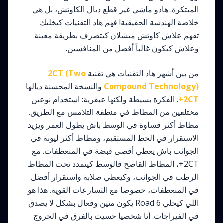
المبتكرة. هادو ماشي غير قطع ديال الكاوتش، بل هي
خلاصة الهندسة الحقيقية! فهم هاد التقنيات كيخليك
تفهم علاش كاوتش ميشلان كيتصرف بطريقة معينة
وعلاش كيكون غالباً أفضل من المنافسين.
من بين أشهر هاد التقنيات هي تقنية
2CT (Two
Compound Technology)
والنسخة المحسنة ديالها
2CT+
. الفكرة بسيطة ولكنها عبقرية: استخدام نوعين
مختلفين من المطاط في منطقة التلامس مع الطريق.
مطاط أكثر قساوة في الوسط باش يطول العمر ويزيد
الاستقرار في الخط المستقيم، ومطاط أكثر ليونة في
الجوانب باش يعطي أقصى قبضة في المنعطفات. مع
2CT+، المطاط القاصح فالوسط كيتمدد تحت المطاط
الرطب في الجوانب، وكيعطي صلابة واستقرار أفضل
في المنعطفات، خصوصا مع التسارعات القوية. هذا هو
اللي كيخلي Road 6 يكون متين وفعال بشكل لا يصدق
في الفيراجات. أنا شخصيا حسيت بالفرق في الخروج