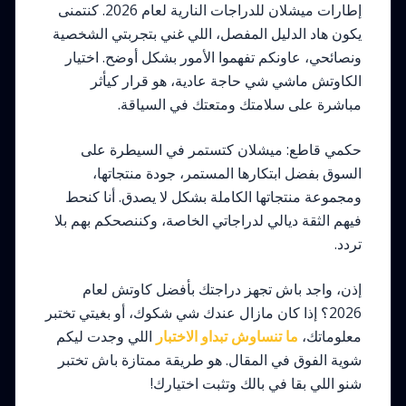
إطارات ميشلان للدراجات النارية لعام 2026. كنتمنى
يكون هاد الدليل المفصل، اللي غني بتجربتي الشخصية
ونصائحي، عاونكم تفهموا الأمور بشكل أوضح. اختيار
الكاوتش ماشي شي حاجة عادية، هو قرار كيأثر
مباشرة على سلامتك ومتعتك في السياقة.
حكمي قاطع: ميشلان كتستمر في السيطرة على
السوق بفضل ابتكارها المستمر، جودة منتجاتها،
ومجموعة منتجاتها الكاملة بشكل لا يصدق. أنا كنحط
فيهم الثقة ديالي لدراجاتي الخاصة، وكننصحكم بهم بلا
تردد.
إذن، واجد باش تجهز دراجتك بأفضل كاوتش لعام
2026؟ إذا كان مازال عندك شي شكوك، أو بغيتي تختبر
معلوماتك،
ما تنساوش تبداو الاختبار
اللي وجدت ليكم
شوية الفوق في المقال. هو طريقة ممتازة باش تختبر
شنو اللي بقا في بالك وتثبت اختيارك!