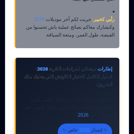
رأيي كخبير:
جربت لكم آخر موديلات
2026
وكنشارك معاكم نصائح عملية باش تحسنوا من
القبضة، طول العمر، ومتعة السياقة.
إطارات
ميشلان للدراجات النارية
2026
:
الدليل الكامل لاختيار الكاوتش اللي يخليك ملك
الطريق!
سلامتك، متعتك، وأداء دراجتك: كلشي كيبدأ
بالكاوتش المناسب. أنا غادي نقولك كلشي على
ميشلان في
2026
!
✨ إصدار
2026
خاص ✨