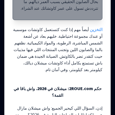
بحال الصابون الحقيقي بسبب العمر ديالهم. ما
تترددش تسول على عمر كاوتشاتك عند الشراء.
التخزين
أيضاً مهم إذا كنت كتستعمل كاوتشات موسمية
أو عندك مجموعة احتياطية. خليهم بعاد عن أشعة
الشمس المباشرة، الرطوبة، والمواد الكيميائية. نظفهم
بالما والصابون اللين وتجنب المنتجات اللي فيها مذيبات
حيت كتقدر تضر بالكاوتش. الصيانة الجيدة هي ضمان
باش تستمتع بكامل أداء كاوتشات ميشلان ديالك،
كيلومتر بعد كيلومتر، وفي أمان تام.
حكم 2ROUE.com: ميشلان في 2026، واش باقا في
القمة؟
إذن، السؤال اللي كيحير الجميع: واش ميشلان مازال
هي ملكة إطارات الدراجات النارية في 2026؟ من بعد