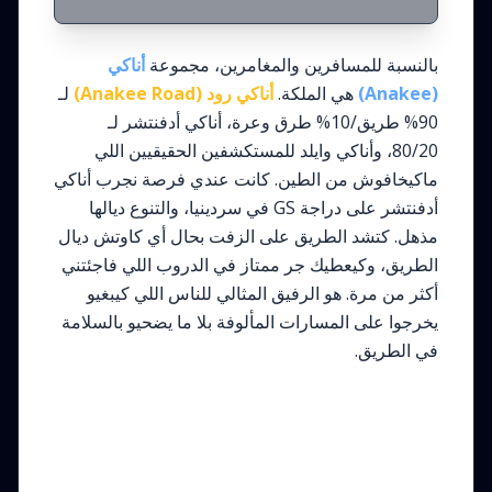
بالنسبة للمسافرين والمغامرين، مجموعة
أناكي
(Anakee)
هي الملكة.
أناكي رود (Anakee Road)
لـ
90% طريق/10% طرق وعرة، أناكي أدفنتشر لـ
80/20، وأناكي وايلد للمستكشفين الحقيقيين اللي
ماكيخافوش من الطين. كانت عندي فرصة نجرب أناكي
أدفنتشر على دراجة GS في سردينيا، والتنوع ديالها
مذهل. كتشد الطريق على الزفت بحال أي كاوتش ديال
الطريق، وكيعطيك جر ممتاز في الدروب اللي فاجئتني
أكثر من مرة. هو الرفيق المثالي للناس اللي كيبغيو
يخرجوا على المسارات المألوفة بلا ما يضحيو بالسلامة
في الطريق.