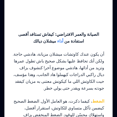
الصيانة والعمر الافتراضي: كيفاش تستافد أقصى
استفادة من
أداء
ميشلان ديالك
أن يكون عندك كاوتشات ميشلان مزيانة، هادشي حاجة.
ولكن أنك تحافظ عليها بشكل صحيح باش تطول عمرها
وتزيد من أدائها، هادشي موضوع آخر! كنشوف بزاف
ديال راكبي الدراجات كيهملوا هاد الجانب، وهذا مؤسف،
حيت الكاوتش اللي ما كيكونش معتنى به مزيان كيفقد
جودته بسرعة ويقدر حتى يولي خطر.
الضغط
، كيفما ذكرت، هو العامل الأول. الضغط الصحيح
كيضمن تآكل متساوي للكاوتش، استقرار أفضل،
واستهلاك محسّن للوقود. الضغط المنخفض بزاف