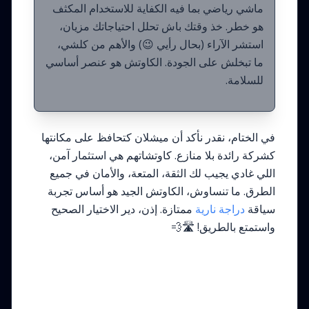
ماشي رياضي بما فيه الكفاية للاستخدام المكثف
هو خطر. خذ وقتك باش تحلل احتياجاتك مزيان،
استشر الآراء (بحال رأيي 😉) والأهم من كلشي،
ما تبخلش على الجودة. الكاوتش هو عنصر أساسي
للسلامة.
في الختام، نقدر نأكد أن ميشلان كتحافظ على مكانتها
كشركة رائدة بلا منازع. كاوتشاتهم هي استثمار آمن،
اللي غادي يجيب لك الثقة، المتعة، والأمان في جميع
الطرق. ما تنساوش، الكاوتش الجيد هو أساس تجربة
سياقة
دراجة نارية
ممتازة. إذن، دير الاختيار الصحيح
واستمتع بالطريق! 🛣️💨