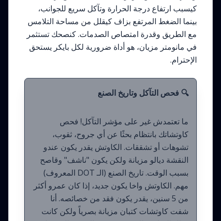
كيسبب ارتفاع درجة الحرارة وتآكل سريع للجوانب،
بينما الضغط المرتفع بزاف كيقلل من مساحة التلامس
مع الطريق وقدرة امتصاص الصدمات. كنصحك تستثمر
في مانومتر مزيان، هو أداة ضرورية لكل بايكر يستحق
الإحترام.
🔍 فحص التآكل وتاريخ الصنع
ما تعتمدش غير على مؤشر التآكل! فحص
كاوتشاتك بانتظام بحثًا عن أي جروح، ثقوب،
تشوهات أو تشققات. الكاوتش يقدر يكون عندو
النقشة ديالو مزيانة ولكن يكون "ناشف" وقاصح
بسبب الوقت. تاريخ الصنع (الـ DOT المعروف)
مهم. الكاوتش واخا يكون جديد، إذا كان عمرو أكثر
من 5 سنين، يقدر يكون فقد من خصائصه. أنا
شفت كاوتشات كتبان مزيانة بصرياً ولكن كانت