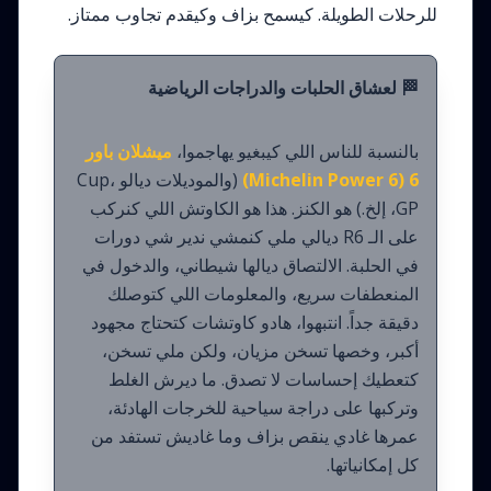
للرحلات الطويلة. كيسمح بزاف وكيقدم تجاوب ممتاز.
🏁 لعشاق الحلبات والدراجات الرياضية
بالنسبة للناس اللي كيبغيو يهاجموا،
ميشلان باور
6 (Michelin Power 6)
(والموديلات ديالو Cup،
GP، إلخ.) هو الكنز. هذا هو الكاوتش اللي كنركب
على الـ R6 ديالي ملي كنمشي ندير شي دورات
في الحلبة. الالتصاق ديالها شيطاني، والدخول في
المنعطفات سريع، والمعلومات اللي كتوصلك
دقيقة جداً. انتبهوا، هادو كاوتشات كتحتاج مجهود
أكبر، وخصها تسخن مزيان، ولكن ملي تسخن،
كتعطيك إحساسات لا تصدق. ما ديرش الغلط
وتركبها على دراجة سياحية للخرجات الهادئة،
عمرها غادي ينقص بزاف وما غاديش تستفد من
كل إمكانياتها.