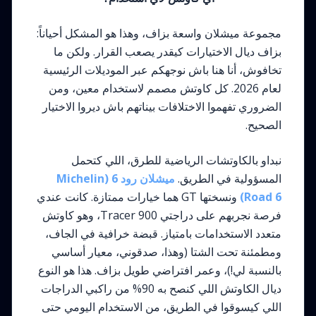
مجموعة ميشلان واسعة بزاف، وهذا هو المشكل أحياناً:
بزاف ديال الاختيارات كيقدر يصعب القرار. ولكن ما
تخافوش، أنا هنا باش نوجهكم عبر الموديلات الرئيسية
لعام 2026. كل كاوتش مصمم لاستخدام معين، ومن
الضروري تفهموا الاختلافات بيناتهم باش ديروا الاختيار
الصحيح.
نبداو بالكاوتشات الرياضية للطرق، اللي كتحمل
المسؤولية في الطريق.
ميشلان رود 6 (Michelin
Road 6)
ونسختها GT هما خيارات ممتازة. كانت عندي
فرصة نجربهم على دراجتي Tracer 900، وهو كاوتش
متعدد الاستخدامات بامتياز. قبضة خرافية في الجاف،
ومطمئنة تحت الشتا (وهذا، صدقوني، معيار أساسي
بالنسبة لي!)، وعمر افتراضي طويل بزاف. هذا هو النوع
ديال الكاوتش اللي كنصح به 90% من راكبي الدراجات
اللي كيسوقوا في الطريق، من الاستخدام اليومي حتى