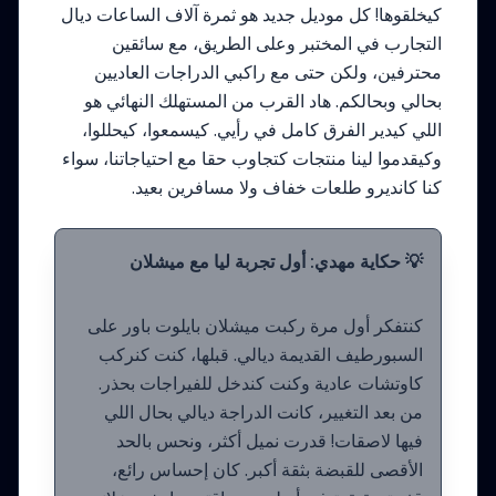
كيخلقوها! كل موديل جديد هو ثمرة آلاف الساعات ديال
التجارب في المختبر وعلى الطريق، مع سائقين
محترفين، ولكن حتى مع راكبي الدراجات العاديين
بحالي وبحالكم. هاد القرب من المستهلك النهائي هو
اللي كيدير الفرق كامل في رأيي. كيسمعوا، كيحللوا،
وكيقدموا لينا منتجات كتجاوب حقا مع احتياجاتنا، سواء
كنا كانديرو طلعات خفاف ولا مسافرين بعيد.
💡 حكاية مهدي: أول تجربة ليا مع ميشلان
كنتفكر أول مرة ركبت ميشلان بايلوت باور على
السبورطيف القديمة ديالي. قبلها، كنت كنركب
كاوتشات عادية وكنت كندخل للفيراجات بحذر.
من بعد التغيير، كانت الدراجة ديالي بحال اللي
فيها لاصقات! قدرت نميل أكثر، ونحس بالحد
الأقصى للقبضة بثقة أكبر. كان إحساس رائع،