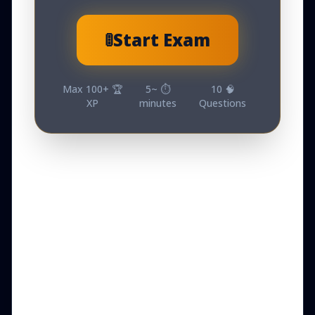
🚦
Start Exam
Max
100
🏆 +
5
⏱️ ~
10
🧠
XP
minutes
Questions