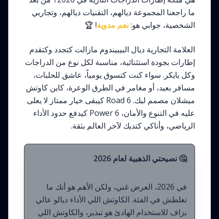
ما راجعنا المجموعة ديالهم، التقنيات ديالهم، وتجاربي
الشخصية، جوابي هو:
نعم مدوية
! 🏆
العلامة التجارية ديال البيبيندوم مازالت كتجدد وكتقدم
إطارات بجودة استثنائية، مناسبة لكل نوع من الدراجات
وكل بايكر. سواء كنت كتسوق يومياً، عاشق للحلبات،
مسافر بعيد، أو مغامر في الطرق الوعرة، كاين كاوتش
ميشلان مصمم ليك. Road 6 كيبقى خيار ممتاز لا يعلى
عليه في التنوع والأمان، Power 6 كيدفع حدود الأداء
الرياضي، وأناكي كتديك لآخر العالم بثقة.
🤔 نصيحتي الذهبية لعام 2026
في 2026، العرض غني، ولكن الأهم هو أنك ما
تغلطش في الفئة. الكاوتش اللي الأداء ديالو عالي
بزاف للاستخدام الهادئ هو تبذير، والكاوتش اللي