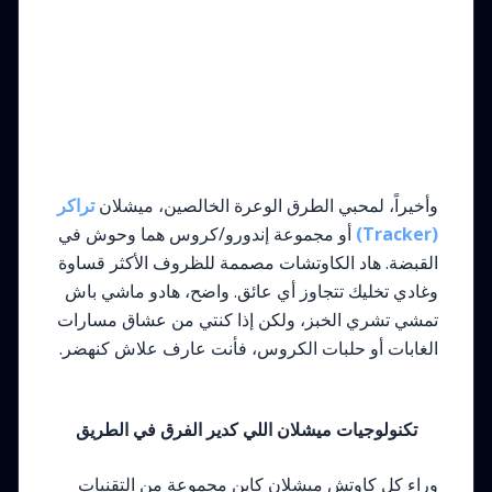
وأخيراً، لمحبي الطرق الوعرة الخالصين، ميشلان
تراكر
(Tracker)
أو مجموعة إندورو/كروس هما وحوش في
القبضة. هاد الكاوتشات مصممة للظروف الأكثر قساوة
وغادي تخليك تتجاوز أي عائق. واضح، هادو ماشي باش
تمشي تشري الخبز، ولكن إذا كنتي من عشاق مسارات
الغابات أو حلبات الكروس، فأنت عارف علاش كنهضر.
تكنولوجيات ميشلان اللي كدير الفرق في الطريق
وراء كل كاوتش ميشلان كاين مجموعة من التقنيات