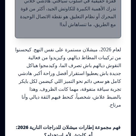
قفزة حقيقية في أسلوب سياقتي. هادشي خلاني
ندرك الأهمية الكبيرة للكاوتش الجيد، أكثر من قوة
المحرك أو نظام التعليق. هو نقطة الاتصال الوحيدة
مع الطريق، ما تنساهاش أبدا!
لعام 2026، ميشلان مستمرة على نفس النهج. كيحسنوا
من تركيبات المطاط ديالهم، وكيزيدوا من فعالية
النقوش ديالهم باش تصرف الما، وكيدمجوا هياكل
جديدة باش يعطيوا استقرار أفضل وراحة أكبر. هادشي
كامل هو سعي دائم نحو التميز اللي كيضمن لكل بايكر
تجربة سياقة متفوقة، مهما كانت الظروف. وهذا
بالضبط علاش، شخصياً، كنحط فيهم الثقة ديالي وأنا
مرتاح.
فهم مجموعة إطارات ميشلان للدراجات النارية 2026:
أي كاوتش لأي استخدام؟