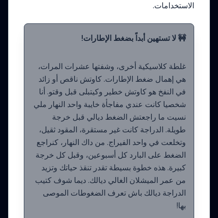
الاستخدامات.
🚧 لا تستهين أبداً بضغط الإطارات!
غلطة كلاسيكية أخرى، وشفتها عشرات المرات،
هي إهمال ضغط الإطارات. كاوتش ناقص أو زائد
في النفخ هو كاوتش خطير وكيتبلى قبل وقتو. أنا
شخصيا كانت عندي مفاجأة خايبة واحد النهار ملي
نسيت ما راجعتش الضغط ديالي قبل خرجة
طويلة. الدراجة كانت غير مستقرة، المقود ثقيل،
وتخلعت في واحد الفيراج. من داك النهار، كنراجع
الضغط على البارد كل أسبوعين، وقبل كل خرجة
كبيرة. هذه خطوة بسيطة تقدر تنقذ حياتك وتزيد
من عمر الميشلان الغالي ديالك. ديما شوف كتيب
الدراجة ديالك باش تعرف الضغوطات الموصى
بها!