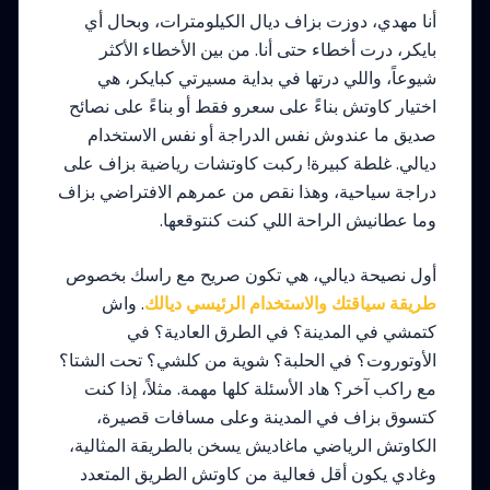
أنا مهدي، دوزت بزاف ديال الكيلومترات، وبحال أي
بايكر، درت أخطاء حتى أنا. من بين الأخطاء الأكثر
شيوعاً، واللي درتها في بداية مسيرتي كبايكر، هي
اختيار كاوتش بناءً على سعرو فقط أو بناءً على نصائح
صديق ما عندوش نفس الدراجة أو نفس الاستخدام
ديالي. غلطة كبيرة! ركبت كاوتشات رياضية بزاف على
دراجة سياحية، وهذا نقص من عمرهم الافتراضي بزاف
وما عطانيش الراحة اللي كنت كنتوقعها.
أول نصيحة ديالي، هي تكون صريح مع راسك بخصوص
طريقة سياقتك والاستخدام الرئيسي ديالك
. واش
كتمشي في المدينة؟ في الطرق العادية؟ في
الأوتوروت؟ في الحلبة؟ شوية من كلشي؟ تحت الشتا؟
مع راكب آخر؟ هاد الأسئلة كلها مهمة. مثلاً، إذا كنت
كتسوق بزاف في المدينة وعلى مسافات قصيرة،
الكاوتش الرياضي ماغاديش يسخن بالطريقة المثالية،
وغادي يكون أقل فعالية من كاوتش الطريق المتعدد