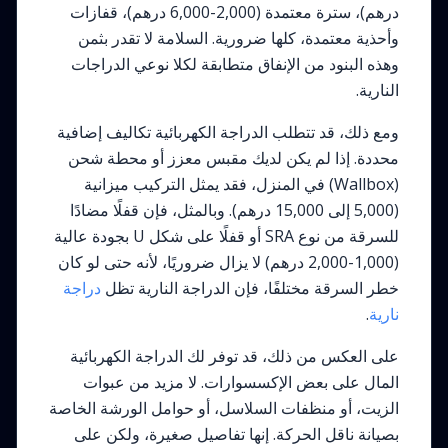
درهم)، سترة معتمدة (2,000-6,000 درهم)، قفازات
وأحذية معتمدة، كلها ضرورية. السلامة لا تقدر بثمن
وهذه البنود من الإنفاق متطابقة لكلا نوعي الدراجات
النارية.
ومع ذلك، قد تتطلب الدراجة الكهربائية تكاليف إضافية
محددة. إذا لم يكن لديك مقبس معزز أو محطة شحن
(Wallbox) في المنزل، فقد يمثل التركيب ميزانية
(5,000 إلى 15,000 درهم). وبالمثل، فإن قفلًا مضادًا
للسرقة من نوع SRA أو قفلًا على شكل U بجودة عالية
(1,000-2,000 درهم) لا يزال ضروريًا، لأنه حتى لو كان
خطر السرقة مختلفًا، فإن الدراجة النارية تظل
دراجة
نارية
.
على العكس من ذلك، قد توفر لك الدراجة الكهربائية
المال على بعض الإكسسوارات. لا مزيد من عبوات
الزيت، أو منظفات السلاسل، أو حوامل الورشة الخاصة
بصيانة ناقل الحركة. إنها تفاصيل صغيرة، ولكن على