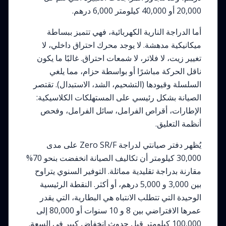
20,000 أو 40,000 كيلومتر 6,000 درهم.
أما الدراجة النارية الكهربائية، فهي تتميز ببساطة
ميكانيكية مدهشة. لا يوجد محرك احتراق داخلي، لا
تغيير زيت، لا فلاتر، لا شمعات احتراق. غالبًا ما يكون
ناقل الحركة مباشرًا أو بواسطة حزام، مما يلغي
السلسلة وقيودها (التشحيم، الشد، الاستبدال). تقتصر
الصيانة بشكل رئيسي على المستهلكات الكلاسيكية:
الإطارات، أقراص الفرامل، سائل الفرامل، وفحص
أنظمة التعليق.
يُظهر دفتر صيانتي لدراجة Zero SR/F على مدى
30,000 كيلومتر أن تكاليف الصيانة انخفضت بنحو 70%
مقارنة بدراجة تقليدية مماثلة. التوفير السنوي يتراوح
بين 3,000 و 5,000 درهم، أو أكثر. النقطة الرئيسية
الوحيدة التي تتطلب الانتباه هي البطارية، التي يقدر
عمرها الافتراضي بين 8 و 10 سنوات أو 80,000 إلى
100,000 كيلومتر قبل حدوث انخفاض كبير في السعة.