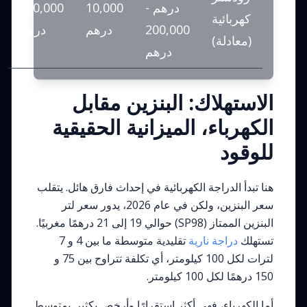
درهم -
10,000
130,000
كهربائية
200,000
درهم
درهم
(معادلة)
درهم
الاستهلاك: البنزين مقابل
الكهرباء، الميزانية الحقيقية
للوقود
هنا تبدأ الدراجة الكهربائية في إحداث فارق هائل. يتقلب
سعر البنزين، ولكن في عام 2026، يدور سعر لتر
البنزين الممتاز (SP98) حوالي 19 إلى 21 درهمًا مغربيًا.
تستهلك
دراجة نارية
تقليدية متوسطة ما بين 4 و 7
لترات لكل 100 كيلومتر، أي تكلفة تتراوح بين 75 و
150 درهمًا لكل 100 كيلومتر.
أما الكهرباء، فهي أكثر استقرارًا وأرخص بكثير. بمتوسط