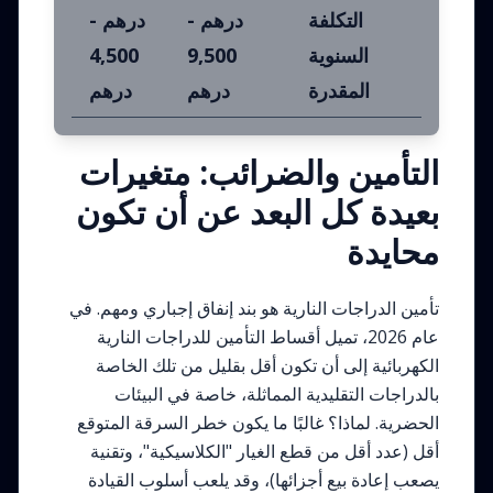
التكلفة
درهم -
درهم -
السنوية
9,500
4,500
المقدرة
درهم
درهم
التأمين والضرائب: متغيرات
بعيدة كل البعد عن أن تكون
محايدة
تأمين الدراجات النارية هو بند إنفاق إجباري ومهم. في
عام 2026، تميل أقساط التأمين للدراجات النارية
الكهربائية إلى أن تكون أقل بقليل من تلك الخاصة
بالدراجات التقليدية المماثلة، خاصة في البيئات
الحضرية. لماذا؟ غالبًا ما يكون خطر السرقة المتوقع
أقل (عدد أقل من قطع الغيار "الكلاسيكية"، وتقنية
يصعب إعادة بيع أجزائها)، وقد يلعب أسلوب القيادة