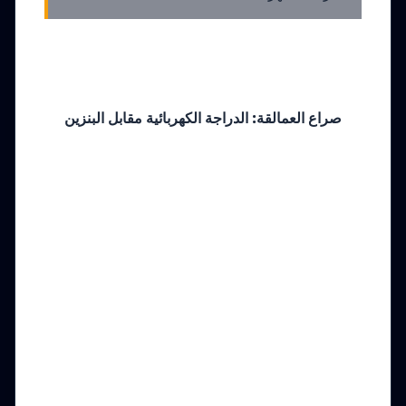
صراع العمالقة: الدراجة الكهربائية مقابل البنزين
التكلفة الحقيقية
للاستخدام في
2026
رأيي الخبير لاختيار مستنير