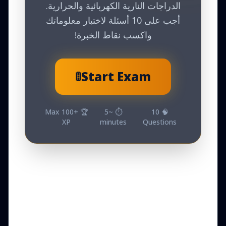
الدراجات النارية الكهربائية والحرارية.
أجب على 10 أسئلة لاختبار معلوماتك
واكسب نقاط الخبرة!
🚦
Start Exam
Max
100
🏆 +
5
⏱️ ~
10
🧠
XP
minutes
Questions