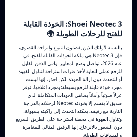
Shoei Neotec 3: الخوذة القابلة
للفتح للرحلات الطويلة 🌍
بالنسبة لأولئك الذين يفضلون التنوع والراحة القصوى،
فإن Neotec 3 هي ملكة الخوذات القابلة للفتح. في
عام 2026، تواصل وضع المعايير. واقي الذقن القابل
للرفع عملي للغاية لأخذ فترات استراحة لتناول القهوة
أو للتحدث دون إزالة الخوذة. لكن احذر، إنها ليست
مجرد خوذة قابلة للرفع بسيطة: بمجرد إغلاقها، توفر
عزلاً صوتياً وأماناً يضاهي الخوذات المتكاملة. لدي
صديق لا يقسم إلا بخوذته Neotec لرحلاته بالدراجة
النارية مع رفيقه. يمكنه التحدث إلى راكبته بسهولة،
وتناول القهوة في محطة استراحة على الطريق السريع
دون الشعور بالانزعاج. إنها الرفيق المثالي للمغامرة
والمسافات الطويلة.