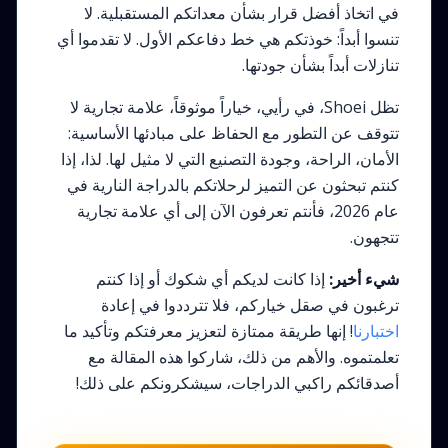
في اتخاذ أفضل قرار بشأن معداتكم المستقبلية. لا
تنسوا أبداً: خوذتكم هي خط دفاعكم الأول. لا تقدموا أي
تنازلات أبداً بشأن جودتها.
تظل Shoei، في رأيي، خياراً موثوقاً، علامة تجارية لا
تتوقف عن التطور مع الحفاظ على مبادئها الأساسية:
الأمان، الراحة، وجودة التصنيع التي لا مثيل لها. لذا، إذا
كنتم تبحثون عن التميز لرحلاتكم بالدراجة النارية في
عام 2026، فأنتم تعرفون الآن إلى أي علامة تجارية
تتجهون.
شيء أخير:
إذا كانت لديكم أي شكوك أو إذا كنتم
ترغبون في صقل خياركم، فلا تترددوا في إعادة
اختبارنا
! إنها طريقة ممتازة لتعزيز معرفتكم وتأكيد ما
تعلمتموه. والأهم من ذلك، شاركوا هذه المقالة مع
أصدقائكم راكبي الدراجات، سيشكرونكم على ذلك!