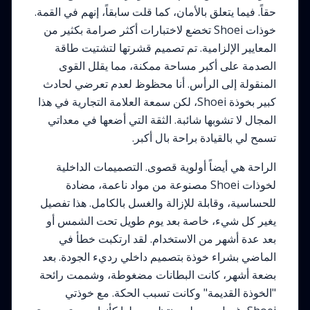
حقاً. فيما يتعلق بالأمان، كما قلت سابقاً، إنهم في القمة.
خوذات Shoei تخضع لاختبارات أكثر صرامة بكثير من
المعايير الإلزامية. تم تصميم قشرتها لتشتيت طاقة
الصدمة على أكبر مساحة ممكنة، مما يقلل القوى
المنقولة إلى الرأس. أنا محظوظ لعدم تعرضي لحادث
كبير بخوذة Shoei، لكن سمعة العلامة التجارية في هذا
المجال لا تشوبها شائبة. الثقة التي أضعها في معداتي
تسمح لي بالقيادة براحة بال أكبر.
الراحة هي أيضاً أولوية قصوى. التصميمات الداخلية
لخوذات Shoei مصنوعة من مواد ناعمة، مضادة
للحساسية، وقابلة للإزالة والغسل بالكامل. هذا تفصيل
يغير كل شيء، خاصة بعد يوم طويل تحت الشمس أو
بعد عدة أشهر من الاستخدام. لقد ارتكبت خطأ في
الماضي بشراء خوذة بتصميم داخلي رديء الجودة. بعد
بضعة أشهر، كانت البطانات مضغوطة، وشممت رائحة
"الخوذة القديمة" وكانت تسبب الحكة. مع خوذتي