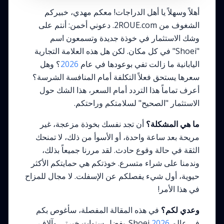
أهلاً وسهلاً يا أهل الدراجات! معكم مهدي، خبيركم
الشغوف من 2ROUE.com. دعوني أخمن: أنتم على
وشك الاستثمار في خوذة جديدة وتسمعون اسم
"Shoei" في كل مكان. لكن هل هذه العلامة التجارية
اليابانية ما زالت تفي بوعودها في عام
2026
؟ وهل
سعرها يستحق فعلاً التكلفة أمام المنافسة الشرسة؟
أعرف تماماً هذا التردد أمام السعر، هذا الشك حول
الاستثمار "الصحيح" لسلامتكم وراحتكم.
ما هي المشكلة؟
أن تجد نفسك بخوذة مزعجة، غير
مريحة بعد ساعة واحدة، أو الأسوأ من ذلك، لا تمنحك
الثقة في حالة وقوع حادث. لقد مررنا جميعاً بذلك،
وندمنا على شراء متسرع. خوذتكم هي حمايتكم الأكثر
حيوية، أول شيء يفصلكم عن الإسفلت. لا مجال للمزاح
في هذا الأمر!
وعدي لكم؟
في هذه المقالة المفصلة، سأغوص بكم
في عالم Shoei
2026
. بفضل سنوات خبرتي وآلاف