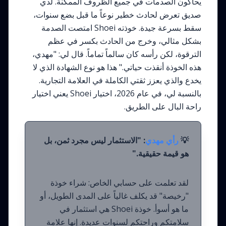
يحاكون الصدمات في جميع الظروف الممكنة. لدي
صديق تعرض لحادث خطير نوعاً ما قبل بضع سنوات،
سقط بسرعة جيدة. خوذته Shoei امتصت الصدمة
بشكل مثالي، وخرج من الحادث بكسر في عظم
الترقوة، لكن رأسه كان سالماً تماماً. قال لي: "مهدي،
هذه الخوذة أنقذت حياتي." هذا هو نوع الشهادة الذي لا
يخدع والذي يعزز ثقتي الكاملة في العلامة التجارية.
بالنسبة لي، في عام 2026، اختيار Shoei يعني اختيار
راحة البال على الطريق.
💡
رأي مهدي
: "الاستثمار ليس مجرد ثمن، بل
هو قيمة حقيقية."
لقد تعلمت على حسابي الخاص: شراء خوذة
"رخيصة" قد يكلف غالياً على المدى الطويل، أو
ما هو أسوأ. خوذة Shoei هي استثمار في
سلامتكم وراحتكم لسنوات عديدة. إنها علامة