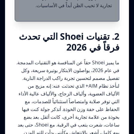
تجارية لا تخيب الظن أبداً في الأساسيات.
2. تقنيات Shoei التي تحدث
فرقاً في 2026
ما يميز Shoei حقاً عن المنافسة هو التقنيات المدمجة.
في عام 2026، يواصلون الابتكار بوتيرة سريعة، وكل
تفصيل مصمم لتحسين تجربة راكب الدراجة النارية.
لنأخذ نظام AIM+ الذي تحدثت عنه: إنه مزيج من
الألياف العضوية، وألياف الزجاج، والألياف عالية الأداء
التي توفر صلابة وامتصاصاً استثنائياً للصدمات، مع
الحفاظ على خفة وزن الخوذة. أتذكر جولة كنت فيها
بخوذة من علامة تجارية أخرى، كانت أثقل. بعد بضع
ساعات، شعرت بتعب في الرقبة. مع Shoei، حتى بعد
يوم كامل، أشعر بالانتعاش وكأنني بدأت للتو. الوزن