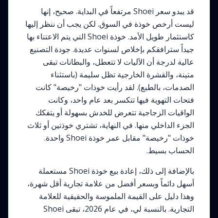
قد يبدو سعر Shoei مرتفعاً في البداية. صحيح، إنها
ليست أرخص خوذة في السوق. لكن يجب أن ننظر إليها
كاستثمار طويل الأمد. خوذة Shoei التي يتم الاعتناء بها
جيداً سترافقكم بإخلاص لسنوات عديدة. جودة التصنيع
عالية لدرجة أن الآليات لا تتعطل، والبطانات تبقى
متينة، والقشرة الخارجية تظل سليمة (باستثناء
الصدمات، بالطبع). لقد رأيت خوذات "رخيصة" كانت
فتحات التهوية فيها تتكسر بعد عام واحد، وكانت
الواقيات الزجاجية تتعرض للخدش بسهولة أو يتفكك
الجزء الداخلي منها. في النهاية، تشتري خوذتين أو ثلاث
خوذات "رخيصة" مقابل عمر خوذة Shoei واحدة.
الحساب بسيط.
بالإضافة إلى ذلك، إعادة بيع خوذة Shoei مستعملة
أسهل دائماً وبسعر أفضل من علامة تجارية أقل شهرة،
وهذا دليل على القيمة الملموسة والحقيقية للعلامة
التجارية. بالنسبة لي، في عام 2026، تبقى Shoei