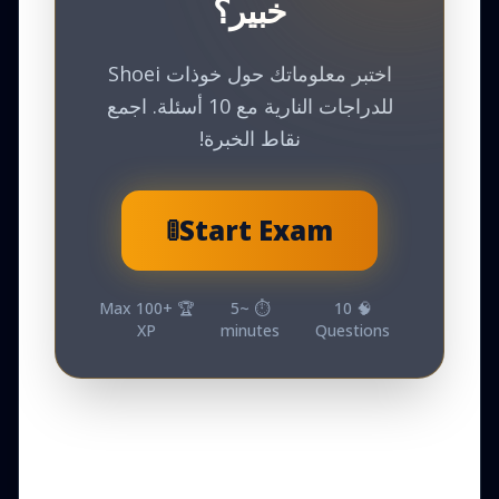
خبير؟
اختبر معلوماتك حول خوذات Shoei
للدراجات النارية مع 10 أسئلة. اجمع
نقاط الخبرة!
🚦
Start Exam
Max
100
🏆 +
5
⏱️ ~
10
🧠
XP
minutes
Questions