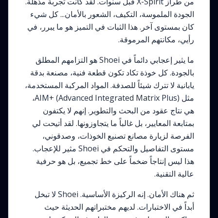
من طراز X-Spirit قبل سنوات. لقد كانت تجربة مذهلة.
الجودة الملموسة، التكيف، الشعور بالأمان... كل شيء
كان بمستوى آخر. هذا الثبات في التميز هو ما يبرر، في
رأيي، مكانتهم المرموقة.
ما يثير إعجابي دائماً في Shoei هو التزامهم المطلق
بالجودة. كل خوذة تكاد تكون قطعة فنية، مصنعة بدقة
يابانية لا تترك شيئاً للصدفة. المواد المركبة المستخدمة،
مثل AIM+ (Advanced Integrated Matrix Plus)،
هي نتاج عقود من البحث والتطوير. إنهم لا يكتفون
بمتابعة المعايير، بل غالباً ما يتجاوزونها. لقد أتيحت لي
الفرصة لزيارة مصانع تصنيع الخوذات، وصدقوني،
مستوى التفاصيل والتحكم في Shoei مثير للإعجاب.
هذا ليس إنتاجاً ضخماً على خط تجميع، بل هو حرفية
عالية التقنية.
ثم هناك الأمان. إنه الركيزة الأساسية. Shoei لا تبخل
أبداً في الاختبارات. لديهم مختبراتهم الحديثة حيث