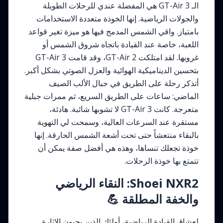
الـ GT-Air 3 هي المفضلة عندي للرحلات الطويلة
والجولات الرياضية. إنها الخوذة متعددة الاستخدامات
بامتياز. واقي الشمس المدمج فيها هو ميزة تغير قواعد
اللعبة، خاصة عند القيادة باتجاه شروق الشمس أو
غروبها. لقد امتلكت GT-Air 2، وقد قامت GT-Air 3
بتحسين الديناميكية الهوائية والعزل الصوتي بشكل أكبر.
أتذكر رحلة على الطريق في جبال الألب الصيف
الماضي: ساعات على الطريق السريع، ثم ممرات جبلية
متعرجة. كانت GT-Air 3 لا تشوبها شائبة. هادئة،
مستقرة عند السرعات العالية، وسمحت لي التهوية
بالبقاء منتعشاً حتى تحت أشعة الشمس الحارقة. إنها
خوذة تجعلك تنساها، وهذه هي أفضل صفة يمكن أن
تتمتع بها خوذة الرحلات.
Shoei NXR2: النقاء الرياضي
والخفة المطلقة 💪
لعشاق القيادة الرياضية، أولئك الذين يحبون الإثارة