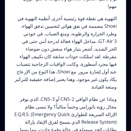
مهم!
التهوية هي نقطة قوة رئيسية أخرى. أنظمة التهوية في
Shoei مصممة في نفق هوائي لتحسين تدفق الهواء،
وطرد الحرارة والرطوبة، ومنع الضباب. في خوذتي
GT-Air 3، مداخل الهواء فعالة لدرجة أنني حتى في
الحر الشديد، أشعر بتيار هواء منعش دون ضوضاء
مفرطة. لقد امتلكت خوذات سابقة كان تكييف الهواء
فيها مجرد أسطورة، وكانت الواقيات الزجاجية تتضباب
عند أول إشارة مرور. مع Shoei، هذا النوع من الإزعاج
يكاد يكون غير موجود، وهذا يعتبر إضافة حقيقية للتركيز
ومتعة القيادة.
وماذا عن نظام الواقي CNS-2 أو CNS-3، الذي يوفر
مجال رؤية بانورامي وختماً مثالياً؟ ولا ننسى نظام
الإزالة السريعة للطوارئ E.Q.R.S. (Emergency Quick
Release System) الذي يسمح لفرق الإنقاذ بإزالة
بطانات الخد بسهولة في حالة وقوع حادث، مما يسهل