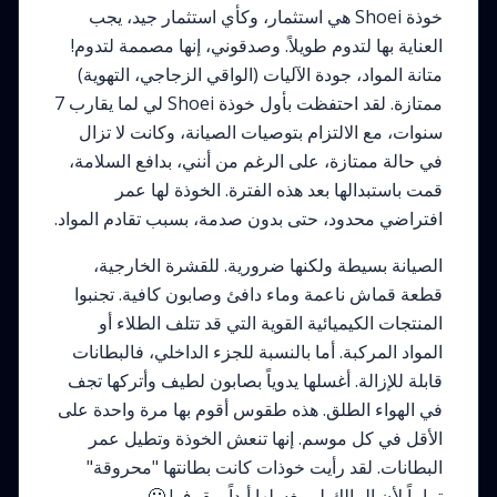
خوذة Shoei هي استثمار، وكأي استثمار جيد، يجب
العناية بها لتدوم طويلاً. وصدقوني، إنها مصممة لتدوم!
متانة المواد، جودة الآليات (الواقي الزجاجي، التهوية)
ممتازة. لقد احتفظت بأول خوذة Shoei لي لما يقارب 7
سنوات، مع الالتزام بتوصيات الصيانة، وكانت لا تزال
في حالة ممتازة، على الرغم من أنني، بدافع السلامة،
قمت باستبدالها بعد هذه الفترة. الخوذة لها عمر
افتراضي محدود، حتى بدون صدمة، بسبب تقادم المواد.
الصيانة بسيطة ولكنها ضرورية. للقشرة الخارجية،
قطعة قماش ناعمة وماء دافئ وصابون كافية. تجنبوا
المنتجات الكيميائية القوية التي قد تتلف الطلاء أو
المواد المركبة. أما بالنسبة للجزء الداخلي، فالبطانات
قابلة للإزالة. أغسلها يدوياً بصابون لطيف وأتركها تجف
في الهواء الطلق. هذه طقوس أقوم بها مرة واحدة على
الأقل في كل موسم. إنها تنعش الخوذة وتطيل عمر
البطانات. لقد رأيت خوذات كانت بطانتها "محروقة"
تماماً لأن المالك لم يغسلها أبداً. مقرف! 🤢