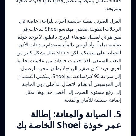
Shoei، غسل بسيط ومنتظم يجعلها كأنها جديدة، صحية
ومريحة.
العزل الصوتي نقطة حاسمة أخرى للراحة، خاصة في
الرحلات الطويلة. يقضي مهندسو Shoei ساعات في
نفق هوائي لتقليل ضوضاء الرياح. بالطبع، لا توجد خوذة
صامتة تماماً، وأنا أوصي دائماً باستخدام سدادات الأذن
للحفاظ على سمعكم. لكن Shoei تقلل بشكل كبير من
التعب السمعي. لقد اختبرت خوذات من علامات تجارية
أخرى حيث كان صفير الرياح لا يطاق بمجرد الوصول
إلى سرعة 90 كم/ساعة. مع Shoei، يمكنني الاستماع
إلى الموسيقى أو نظام الاتصال الداخلي دون الحاجة
إلى رفع مستوى الصوت إلى أقصى حد، وهذا يمثل
إضافة حقيقية للأمان والمتعة.
5. الصيانة والمتانة: إطالة
عمر خوذة Shoei الخاصة بك