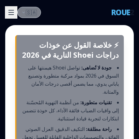
ROUE
2
🇸🇦
⚡ خلاصة القول عن خوذات
دراجات Shoei النارية في 2026
جودة لا تُضاهى:
تواصل Shoei هيمنتها على
السوق في 2026 بمواد مركبة متطورة وتصنيع
ياباني يدوي، مما يضمن أقصى درجات الأمان
والمتانة.
تقنيات متطورة:
من أنظمة التهوية المُحسّنة
إلى واقيات الضباب فائقة الأداء، كل خوذة تتضمن
ابتكارات لتجربة قيادة استثنائية.
راحة مطلقة:
التكيف الدقيق، العزل الصوتي
الفائق، والتصميمات الداخلية القابلة للغسل تجعل