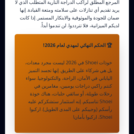
المرجع المطلق لراكب الدراجة النارية المتطلب الذي لا
يريد تقديم أي تنازلات على سلامته ومتعة القيادة. إنها
ضمان للجودة والموثوقية والابتكار المستمر. إذا كانت
لديكم الميزانية، فلا تترددوا. لن تندموا أبداً.
🏆 الحكم النهائي لمهدي لعام 2026!
خوذات Shoei في 2026 ليست مجرد معدات،
بل هي شركاء على الطريق. إنها تجسد التميز
الياباني في الأمان، الراحة، والتكنولوجيا. سواء
كنتم راكبي دراجات يوميين، مغامرين في
رحلات طويلة، أو سائقي حلبات، هناك خوذة
Shoei تناسبكم. إنه استثمار ستشكركم عليه
رأسكم (وجيبكم على المدى الطويل). اركبوا
Shoei، اركبوا بأمان!