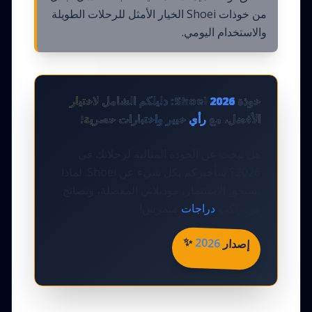
من خوذات Shoei الخيار الأمثل للرحلات الطويلة
والاستخدام اليومي.
خوذة Shoei
2026
: دليلكم الشامل لاختيار
الأفضل، مع
رأي
خبير واختبارات حصرية!
هل تبحث عن الخوذة المثالية لرحلاتك في
2026؟ سأخبركم بكل شيء عن Shoei: لماذا
تستحق الاستثمار، موديلاتي المفضلة، ونصائح
من راكب
دراجات
متمرس!
✨
2026
إصدار