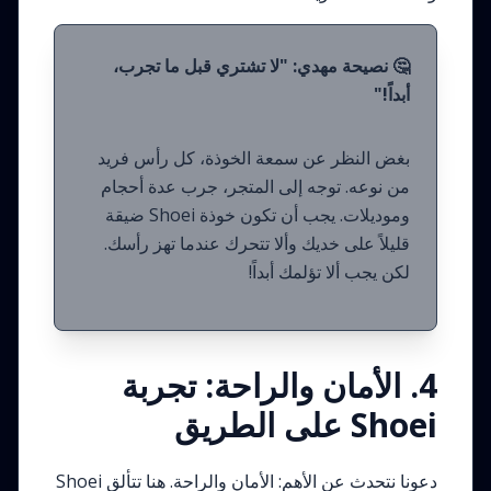
🤔 نصيحة مهدي: "لا تشتري قبل ما تجرب،
أبداً!"
بغض النظر عن سمعة الخوذة، كل رأس فريد
من نوعه. توجه إلى المتجر، جرب عدة أحجام
وموديلات. يجب أن تكون خوذة Shoei ضيقة
قليلاً على خديك وألا تتحرك عندما تهز رأسك.
لكن يجب ألا تؤلمك أبداً!
4. الأمان والراحة: تجربة
Shoei على الطريق
دعونا نتحدث عن الأهم: الأمان والراحة. هنا تتألق Shoei