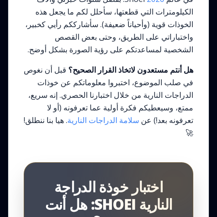
الكيلومترات التي قطعتها، سأحلل لكم ما يجعل هذه
الخوذات قوية (وأحياناً ضعيفة). سأشارككم رأيي كخبير،
واختباراتي على الطريق، وحتى بعض القصص
الشخصية لمساعدتكم على رؤية الصورة بشكل أوضح.
هل أنتم مستعدون لاتخاذ القرار الصحيح؟
قبل أن نغوص
في صلب الموضوع، اختبروا معلوماتكم عن خوذات
الدراجات النارية من خلال اختبارنا الحصري. إنه سريع،
ممتع، وسيعطيكم فكرة أولية عما تعرفونه (أو لا
تعرفونه بعد!) عن
سلامة الدراجات النارية
. هيا بنا ننطلق!
🚀
اختبار خوذة الدراجة
النارية SHOEI: هل أنت